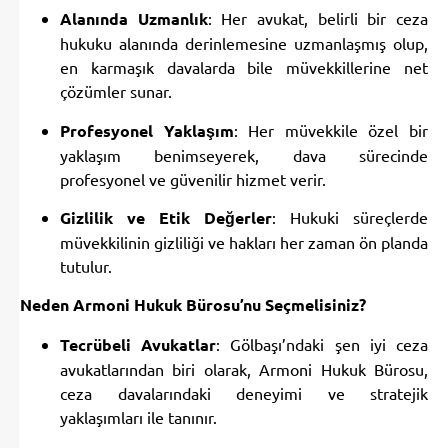
Alanında Uzmanlık
: Her avukat, belirli bir ceza
hukuku alanında derinlemesine uzmanlaşmış olup,
en karmaşık davalarda bile müvekkillerine net
çözümler sunar.
Profesyonel Yaklaşım
: Her müvekkile özel bir
yaklaşım benimseyerek, dava sürecinde
profesyonel ve güvenilir hizmet verir.
Gizlilik ve Etik Değerler
: Hukuki süreçlerde
müvekkilinin gizliliği ve hakları her zaman ön planda
tutulur.
Neden Armoni Hukuk Bürosu’nu Seçmelisiniz?
Tecrübeli Avukatlar
: Gölbaşı’ndaki şen iyi ceza
avukatlarından biri olarak, Armoni Hukuk Bürosu,
ceza davalarındaki deneyimi ve stratejik
yaklaşımları ile tanınır.