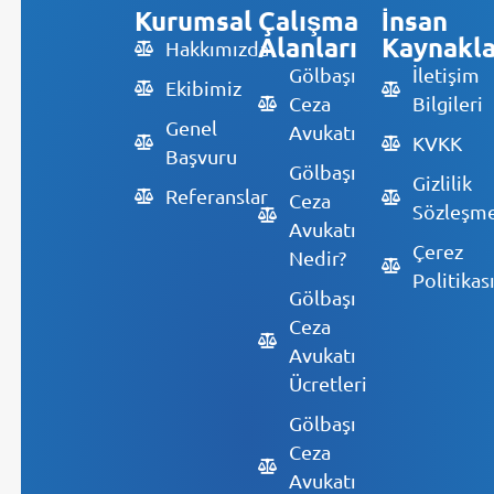
Kurumsal
Çalışma
İnsan
Alanları
Kaynakla
Hakkımızda
Gölbaşı
İletişim
Ekibimiz
Ceza
Bilgileri
Genel
Avukatı
KVKK
Başvuru
Gölbaşı
Gizlilik
Referanslar
Ceza
Sözleşme
Avukatı
Çerez
Nedir?
Politikas
Gölbaşı
Ceza
Avukatı
Ücretleri
Gölbaşı
Ceza
Avukatı