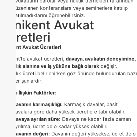
Avukatların barolar veya hukuk dernekleri tarafından
düzenlenen konferanslara veya seminerlere katılıp
katılmadıklarını öğrenebilirsiniz.
Yenikent Avukat
Ücretleri
Yenikent Avukat Ücretleri
Yenikent’te avukat ücretleri,
davaya, avukatın deneyimine,
uzmanlık alanına ve iş yüküne bağlı olarak
değişir.
Avukatlık ücreti belirlenirken göz önünde bulundurulan bazı
faktörler şunlardır:
Davaya İlişkin Faktörler:
Davanın karmaşıklığı:
Karmaşık davalar, basit
davalara göre daha yüksek ücretlere tabi olabilir.
Davaya ayrılan süre:
Davaya ne kadar fazla zaman
ayrılırsa, ücret de o kadar yüksek olabilir.
Davanın değeri:
Davanın değeri yüksekse, ücret de o