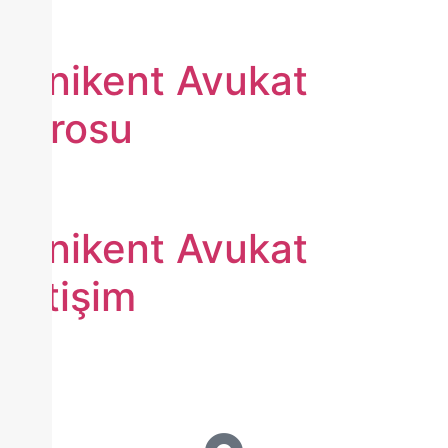
Yenikent Avukat
Bürosu
Yenikent Avukat
İletişim
Ara