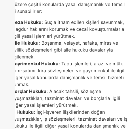
olmak üzere çeşitli konularda yasal danışmanlık ve temsil
hizmeti sunabilirler:
Ceza Hukuku:
Suçla itham edilen kişileri savunmak,
mağdur haklarını korumak ve cezai kovuşturmalarla
ilgili yasal işlemleri yürütmek.
Aile Hukuku:
Boşanma, velayet, nafaka, miras ve
evlilik sözleşmeleri gibi aile hukuku davalarıyla
ilgilenmek.
Gayrimenkul Hukuku:
Tapu işlemleri, arazi ve mülk
alım-satımı, kira sözleşmeleri ve gayrimenkul ile ilgili
diğer yasal konularda danışmanlık ve temsil hizmeti
sunmak.
Borçlar Hukuku:
Alacak tahsili, sözleşme
uyuşmazlıkları, tazminat davaları ve borçlarla ilgili
diğer yasal işlemleri yürütmek.
İş Hukuku:
İşçi-işveren ilişkilerinden doğan
uyuşmazlıklar, iş sözleşmeleri, tazminat davaları ve iş
hukuku ile ilgili diğer yasal konularda danışmanlık ve