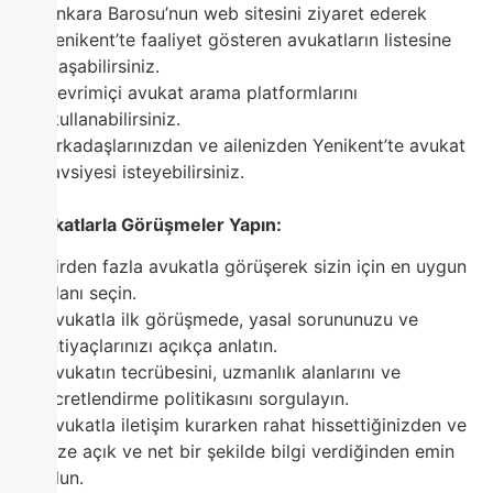
Ankara Barosu’nun web sitesini ziyaret ederek
Yenikent’te faaliyet gösteren avukatların listesine
ulaşabilirsiniz.
Çevrimiçi avukat arama platformlarını
kullanabilirsiniz.
Arkadaşlarınızdan ve ailenizden Yenikent’te avukat
tavsiyesi isteyebilirsiniz.
3. Avukatlarla Görüşmeler Yapın:
Birden fazla avukatla görüşerek sizin için en uygun
olanı seçin.
Avukatla ilk görüşmede, yasal sorununuzu ve
ihtiyaçlarınızı açıkça anlatın.
Avukatın tecrübesini, uzmanlık alanlarını ve
ücretlendirme politikasını sorgulayın.
Avukatla iletişim kurarken rahat hissettiğinizden ve
size açık ve net bir şekilde bilgi verdiğinden emin
olun.