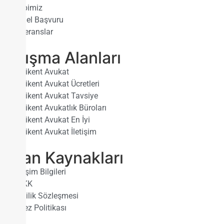
Ekibimiz
Genel Başvuru
Referanslar
Çalışma Alanları
Yenikent Avukat
Yenikent Avukat Ücretleri
Yenikent Avukat Tavsiye
Yenikent Avukatlık Büroları
Yenikent Avukat En İyi
Yenikent Avukat İletişim
İnsan Kaynakları
İletişim Bilgileri
KVKK
Gizlilik Sözleşmesi
Çerez Politikası