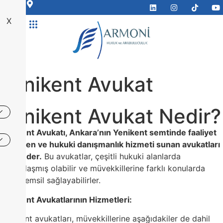
X
Abone Ol
Yenikent Avukat
Yenikent Avukat Nedir?
Yenikent Avukatı, Ankara’nın Yenikent semtinde faaliyet
gösteren ve hukuki danışmanlık hizmeti sunan avukatları
ifade eder.
Bu avukatlar, çeşitli hukuki alanlarda
uzmanlaşmış olabilir ve müvekkillerine farklı konularda
yasal temsil sağlayabilirler.
Yenikent Avukatlarının Hizmetleri:
Yenikent avukatları, müvekkillerine aşağıdakiler de dahil