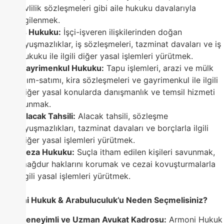
evlilik sözleşmeleri gibi aile hukuku davalarıyla
ilgilenmek.
İş Hukuku:
İşçi-işveren ilişkilerinden doğan
uyuşmazlıklar, iş sözleşmeleri, tazminat davaları ve iş
hukuku ile ilgili diğer yasal işlemleri yürütmek.
Gayrimenkul Hukuku:
Tapu işlemleri, arazi ve mülk
alım-satımı, kira sözleşmeleri ve gayrimenkul ile ilgili
diğer yasal konularda danışmanlık ve temsil hizmeti
sunmak.
Alacak Tahsili:
Alacak tahsili, sözleşme
uyuşmazlıkları, tazminat davaları ve borçlarla ilgili
diğer yasal işlemleri yürütmek.
Ceza Hukuku:
Suçla itham edilen kişileri savunmak,
mağdur haklarını korumak ve cezai kovuşturmalarla
ilgili yasal işlemleri yürütmek.
Armoni Hukuk & Arabuluculuk’u Neden Seçmelisiniz?
Deneyimli ve Uzman Avukat Kadrosu:
Armoni Hukuk