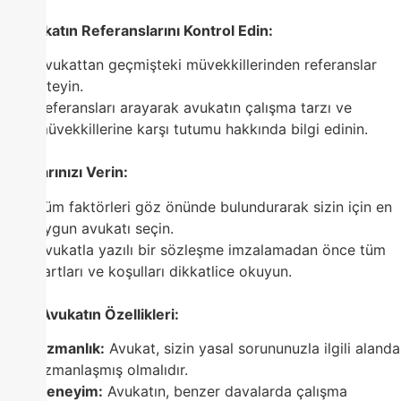
4. Avukatın Referanslarını Kontrol Edin:
Avukattan geçmişteki müvekkillerinden referanslar
isteyin.
Referansları arayarak avukatın çalışma tarzı ve
müvekkillerine karşı tutumu hakkında bilgi edinin.
5. Kararınızı Verin:
Tüm faktörleri göz önünde bulundurarak sizin için en
uygun avukatı seçin.
Avukatla yazılı bir sözleşme imzalamadan önce tüm
şartları ve koşulları dikkatlice okuyun.
En İyi Avukatın Özellikleri:
Uzmanlık:
Avukat, sizin yasal sorununuzla ilgili alanda
uzmanlaşmış olmalıdır.
Deneyim:
Avukatın, benzer davalarda çalışma