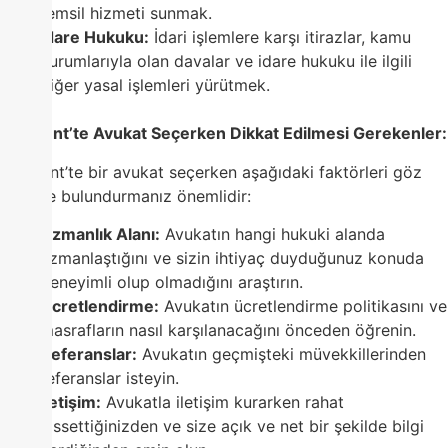
temsil hizmeti sunmak.
İdare Hukuku:
İdari işlemlere karşı itirazlar, kamu
kurumlarıyla olan davalar ve idare hukuku ile ilgili
diğer yasal işlemleri yürütmek.
Yenikent’te Avukat Seçerken Dikkat Edilmesi Gerekenler:
Yenikent’te bir avukat seçerken aşağıdaki faktörleri göz
önünde bulundurmanız önemlidir:
Uzmanlık Alanı:
Avukatın hangi hukuki alanda
uzmanlaştığını ve sizin ihtiyaç duyduğunuz konuda
deneyimli olup olmadığını araştırın.
Ücretlendirme:
Avukatın ücretlendirme politikasını ve
masrafların nasıl karşılanacağını önceden öğrenin.
Referanslar:
Avukatın geçmişteki müvekkillerinden
referanslar isteyin.
İletişim:
Avukatla iletişim kurarken rahat
hissettiğinizden ve size açık ve net bir şekilde bilgi