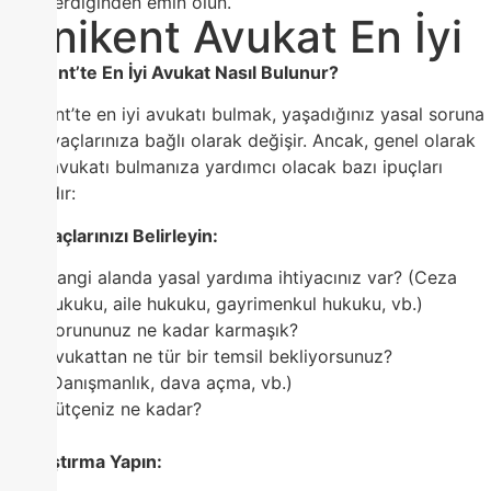
verdiğinden emin olun.
Yenikent Avukat En İyi
Yenikent’te En İyi Avukat Nasıl Bulunur?
Yenikent’te en iyi avukatı bulmak, yaşadığınız yasal soruna
ve ihtiyaçlarınıza bağlı olarak değişir. Ancak, genel olarak
en iyi avukatı bulmanıza yardımcı olacak bazı ipuçları
şunlardır:
1. İhtiyaçlarınızı Belirleyin:
Hangi alanda yasal yardıma ihtiyacınız var? (Ceza
hukuku, aile hukuku, gayrimenkul hukuku, vb.)
Sorununuz ne kadar karmaşık?
Avukattan ne tür bir temsil bekliyorsunuz?
(Danışmanlık, dava açma, vb.)
Bütçeniz ne kadar?
2. Araştırma Yapın: