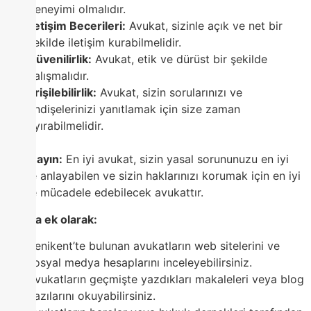
deneyimi olmalıdır.
İletişim Becerileri:
Avukat, sizinle açık ve net bir
şekilde iletişim kurabilmelidir.
Güvenilirlik:
Avukat, etik ve dürüst bir şekilde
çalışmalıdır.
Erişilebilirlik:
Avukat, sizin sorularınızı ve
endişelerinizi yanıtlamak için size zaman
ayırabilmelidir.
Unutmayın:
En iyi avukat, sizin yasal sorununuzu en iyi
şekilde anlayabilen ve sizin haklarınızı korumak için en iyi
şekilde mücadele edebilecek avukattır.
Bunlara ek olarak:
Yenikent’te bulunan avukatların web sitelerini ve
sosyal medya hesaplarını inceleyebilirsiniz.
Avukatların geçmişte yazdıkları makaleleri veya blog
yazılarını okuyabilirsiniz.