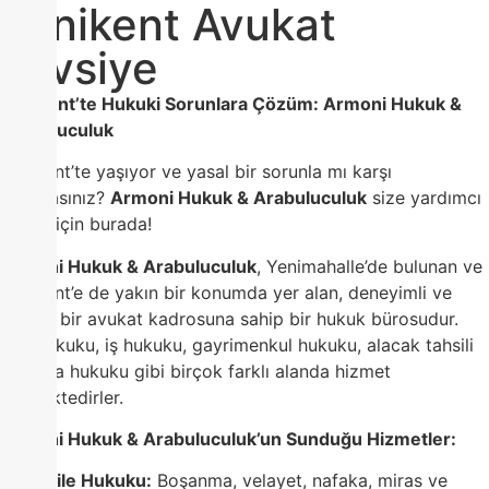
Yenikent Avukat
Tavsiye
Yenikent’te Hukuki Sorunlara Çözüm: Armoni Hukuk &
Arabuluculuk
Yenikent’te yaşıyor ve yasal bir sorunla mı karşı
karşıyasınız?
Armoni Hukuk & Arabuluculuk
size yardımcı
olmak için burada!
Armoni Hukuk & Arabuluculuk
, Yenimahalle’de bulunan ve
Yenikent’e de yakın bir konumda yer alan, deneyimli ve
uzman bir avukat kadrosuna sahip bir hukuk bürosudur.
Aile hukuku, iş hukuku, gayrimenkul hukuku, alacak tahsili
ve ceza hukuku gibi birçok farklı alanda hizmet
vermektedirler.
Armoni Hukuk & Arabuluculuk’un Sunduğu Hizmetler:
Aile Hukuku:
Boşanma, velayet, nafaka, miras ve