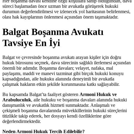
Her boşanma davası kendine özgü koşullara sahip olduğundan, dava
süreci başlamadan önce uzman bir avukatla görüşerek hukuki
durumun değerlendirilmesi ve izlenecek yol haritasının belirlenmesi,
olası hak kayıplarının önlenmesi açısından önem taşımaktadır.
Balgat Boşanma Avukatı
Tavsiye En İyi
Balgat ve çevresinde boşanma avukatı arayan kişiler için doğru
hukuk bürosunu seçmek, dava sürecinin sağlıklı ilerlemesi açısından
önemli bir adımdır. Boşanma davaları; velayet, nafaka, mal
paylaşımı, maddi ve manevi tazminat gibi birçok hukuki konuyu
kapsadığından, aile hukuku alanında deneyimli bir avukatla
çalışmak hakların etkin şekilde korunmasına katkı sağlayabilir.
Bu kapsamda Balgat’ta faaliyet gösteren
Armoni Hukuk ve
Arabuluculuk
, aile hukuku ve boşanma davaları alanında hukuki
danışmanlık ve avukatlık hizmeti sunmaktadır. Anlaşmalı ve
çekişmeli boşanma davalarında müvekkillerinin hukuki süreçlerini
titizlikle takip ederek, her dosyayı kendi özelliklerine göre
değerlendirmektedir.
Neden Armoni Hukuk Tercih Edilebilir?