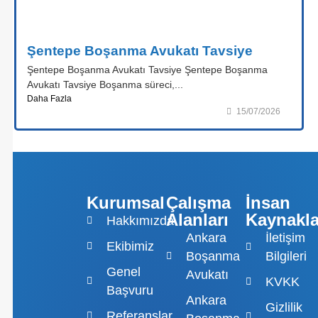
Şentepe Boşanma Avukatı Tavsiye
Şentepe Boşanma Avukatı Tavsiye Şentepe Boşanma
Avukatı Tavsiye Boşanma süreci,...
Daha Fazla
15/07/2026
Kurumsal
Çalışma
İnsan
Alanları
Kaynakla
Hakkımızda
Ankara
İletişim
Ekibimiz
Boşanma
Bilgileri
Genel
Avukatı
KVKK
Başvuru
Ankara
Gizlilik
Referanslar