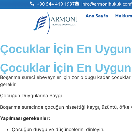
+90 544 419 1997
info@armonihukuk.com
Ana Sayfa
Hakkım
Çocuklar İçin En Uygu
Çocuklar İçin En Uygu
Boşanma süreci ebeveynler için zor olduğu kadar çocuklar iç
gerekir.
Çocuğun Duygularına Saygı
Boşanma sürecinde çocuğun hissettiği kaygı, üzüntü, öfke ve
Yapılması gerekenler:
Çocuğun duygu ve düşüncelerini dinleyin.