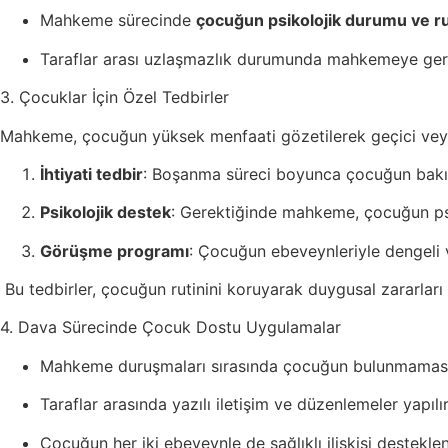
Mahkeme sürecinde
çocuğun psikolojik durumu ve ru
Taraflar arası uzlaşmazlık durumunda mahkemeye gerek
3. Çocuklar İçin Özel Tedbirler
Mahkeme, çocuğun yüksek menfaati gözetilerek geçici veya k
İhtiyati tedbir
: Boşanma süreci boyunca çocuğun bakım
Psikolojik destek
: Gerektiğinde mahkeme, çocuğun psi
Görüşme programı
: Çocuğun ebeveynleriyle dengeli v
Bu tedbirler, çocuğun rutinini koruyarak duygusal zararları
4. Dava Sürecinde Çocuk Dostu Uygulamalar
Mahkeme duruşmaları sırasında çocuğun bulunmaması t
Taraflar arasında yazılı iletişim ve düzenlemeler yapılır
Çocuğun her iki ebeveynle de sağlıklı ilişkisi desteklen