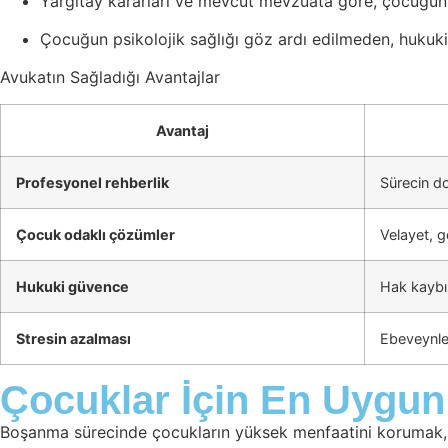
Yargıtay kararları ve mevcut mevzuata göre, çocuğun
Çocuğun psikolojik sağlığı göz ardı edilmeden, hukuki
Avukatın Sağladığı Avantajlar
Avantaj
Profesyonel rehberlik
Sürecin do
Çocuk odaklı çözümler
Velayet, g
Hukuki güvence
Hak kaybı
Stresin azalması
Ebeveynler
Çocuklar İçin En Uygu
Boşanma sürecinde çocukların yüksek menfaatini korumak