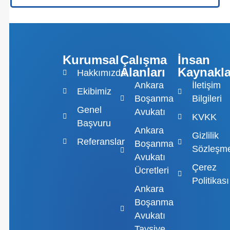
Kurumsal
Çalışma
İnsan
Alanları
Kaynakla
Hakkımızda
Ankara
İletişim
Ekibimiz
Boşanma
Bilgileri
Genel
Avukatı
KVKK
Başvuru
Ankara
Gizlilik
Referanslar
Boşanma
Sözleşme
Avukatı
Çerez
Ücretleri
Politikası
Ankara
Boşanma
Avukatı
Tavsiye