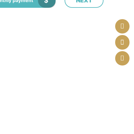
$
NEXT
nthly payment
İnsan Kaynakları
İletişim Bilgileri
leri
KVKK
siye
Gizlilik Sözleşmesi
mları
Çerez Politikası
fon