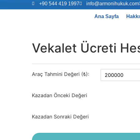
+90 544 419 1997
info@armonihukuk.com
Ana Sayfa
Hakkı
Vekalet Ücreti H
Araç Tahmini Değeri (₺):
Kazadan Önceki Değeri
Kazadan Sonraki Değeri