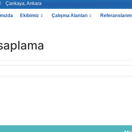
Çankaya, Ankara
mızda
Ekibimiz
Çalışma Alanları
Referanslarım
esaplama
4
240