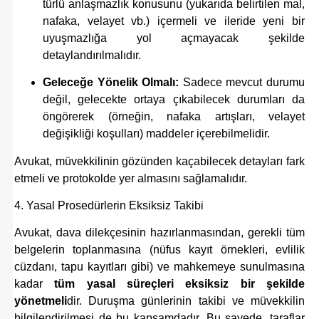
türlü anlaşmazlık konusunu (yukarıda belirtilen mal,
nafaka, velayet vb.) içermeli ve ileride yeni bir
uyuşmazlığa yol açmayacak şekilde
detaylandırılmalıdır.
Geleceğe Yönelik Olmalı:
Sadece mevcut durumu
değil, gelecekte ortaya çıkabilecek durumları da
öngörerek (örneğin, nafaka artışları, velayet
değişikliği koşulları) maddeler içerebilmelidir.
Avukat, müvekkilinin gözünden kaçabilecek detayları fark
etmeli ve protokolde yer almasını sağlamalıdır.
4. Yasal Prosedürlerin Eksiksiz Takibi
Avukat, dava dilekçesinin hazırlanmasından, gerekli tüm
belgelerin toplanmasına (nüfus kayıt örnekleri, evlilik
cüzdanı, tapu kayıtları gibi) ve mahkemeye sunulmasına
kadar
tüm yasal süreçleri eksiksiz bir şekilde
yönetmeli
dir. Duruşma günlerinin takibi ve müvekkilin
bilgilendirilmesi de bu kapsamdadır. Bu sayede, taraflar