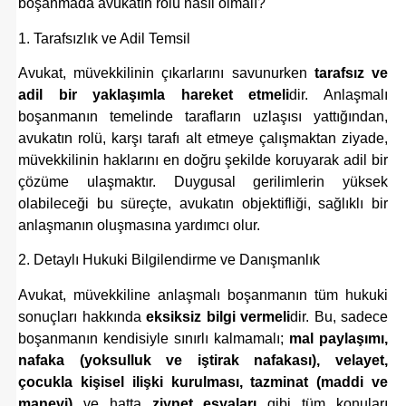
boşanmada avukatın rolü nasıl olmalı?
1. Tarafsızlık ve Adil Temsil
Avukat, müvekkilinin çıkarlarını savunurken
tarafsız ve
adil bir yaklaşımla hareket etmeli
dir. Anlaşmalı
boşanmanın temelinde tarafların uzlaşısı yattığından,
avukatın rolü, karşı tarafı alt etmeye çalışmaktan ziyade,
müvekkilinin haklarını en doğru şekilde koruyarak adil bir
çözüme ulaşmaktır. Duygusal gerilimlerin yüksek
olabileceği bu süreçte, avukatın objektifliği, sağlıklı bir
anlaşmanın oluşmasına yardımcı olur.
2. Detaylı Hukuki Bilgilendirme ve Danışmanlık
Avukat, müvekkiline anlaşmalı boşanmanın tüm hukuki
sonuçları hakkında
eksiksiz bilgi vermeli
dir. Bu, sadece
boşanmanın kendisiyle sınırlı kalmamalı;
mal paylaşımı,
nafaka (yoksulluk ve iştirak nafakası), velayet,
çocukla kişisel ilişki kurulması, tazminat (maddi ve
manevi)
ve hatta
ziynet eşyaları
gibi tüm konuları