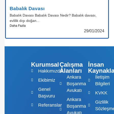
Babalık Davası
Babalık Davası Babalık Davası Nedir? Babalık davası,
evlilik dışı doğan...
Daha Fazla
29/01/2024
Kurumsal
Çalışma
İnsan
Alanları
Kaynakla
Hakkımızda
Ankara
İletişim
Ekibimiz
Boşanma
Bilgileri
Genel
Avukatı
KVKK
Başvuru
Ankara
Gizlilik
Referanslar
Boşanma
Sözleşme
Avukatı