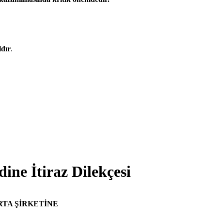
ldır
.
ne İtiraz Dilekçesi
RTA ŞİRKETİNE