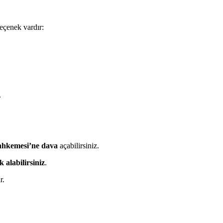
 seçenek vardır:
.
hkemesi’ne dava
açabilirsiniz.
alabilirsiniz
.
r.