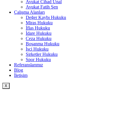
Avukat Cihad Ünal
Avukat Fatih Şen
Çalışma Alanları
Değer Kaybı Hukuku
Miras Hukuku
İflas Hukuku
İdare Hukuku
Ceza Hukuku
Boşanma Hukuku
İşçi Hukuku
Şirketler Hukuku
Spor Hukuku
Referanslarımız
Blog
İletişim
X