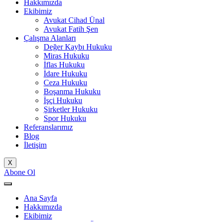
Hakkımızda
Ekibimiz
Avukat Cihad Ünal
Avukat Fatih Şen
Çalışma Alanları
Değer Kaybı Hukuku
Miras Hukuku
İflas Hukuku
İdare Hukuku
Ceza Hukuku
Boşanma Hukuku
İşçi Hukuku
Şirketler Hukuku
Spor Hukuku
Referanslarımız
Blog
İletişim
X
Abone Ol
Ana Sayfa
Hakkımızda
Ekibimiz