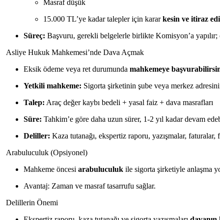
Masraf düşük
15.000 TL’ye kadar talepler için karar
kesin ve itiraz ed
Süreç:
Başvuru, gerekli belgelerle birlikte Komisyon’a yapılır; e
Asliye Hukuk Mahkemesi’nde Dava Açmak
Eksik ödeme veya ret durumunda
mahkemeye başvurabilirsin
Yetkili mahkeme:
Sigorta şirketinin şube veya merkez adresi
Talep:
Araç değer kaybı bedeli + yasal faiz + dava masrafları
Süre:
Tahkim’e göre daha uzun sürer, 1-2 yıl kadar devam edebi
Deliller:
Kaza tutanağı, ekspertiz raporu, yazışmalar, faturalar, f
Arabuluculuk (Opsiyonel)
Mahkeme öncesi
arabuluculuk
ile sigorta şirketiyle anlaşma y
Avantaj: Zaman ve masraf tasarrufu sağlar.
Delillerin Önemi
Ekspertiz raporu, kaza tutanağı ve sigorta yazışmaları
davanın 