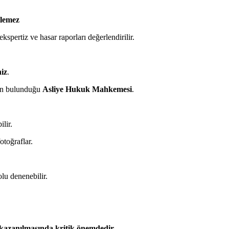
ilemez
kspertiz ve hasar raporları değerlendirilir.
iz
.
nin bulunduğu
Asliye Hukuk Mahkemesi
.
lir.
otoğraflar.
olu denenebilir.
kazanılmasında kritik önemdedir.