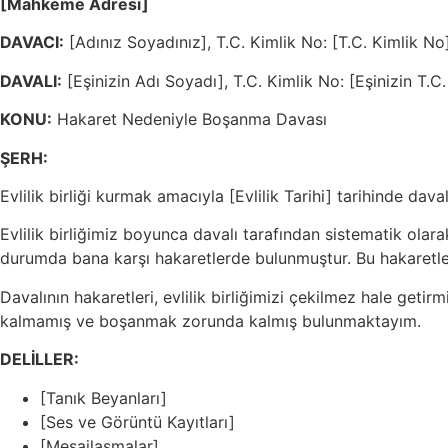
[Mahkeme Adresi]
DAVACI:
[Adınız Soyadınız], T.C. Kimlik No: [T.C. Kimlik No
DAVALI:
[Eşinizin Adı Soyadı], T.C. Kimlik No: [Eşinizin T.C
KONU:
Hakaret Nedeniyle Boşanma Davası
ŞERH:
Evlilik birliği kurmak amacıyla [Evlilik Tarihi] tarihinde d
Evlilik birliğimiz boyunca davalı tarafından sistematik ol
durumda bana karşı hakaretlerde bulunmuştur. Bu hakaretler
Davalının hakaretleri, evlilik birliğimizi çekilmez hale get
kalmamış ve boşanmak zorunda kalmış bulunmaktayım.
DELİLLER:
[Tanık Beyanları]
[Ses ve Görüntü Kayıtları]
[Mesajlaşmalar]