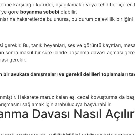
ğerine karşı ağır küfürler, aşağılamalar veya tehditler içeren
2’ye göre
boşanma sebebi
olabilir.
ınlarına hakaretlerde bulunursa, bu durum da evlilik birliğin
gerekir. Bu, tanık beyanları, ses ve görüntü kayıtları, mesajla
an sonra makul bir süre içinde boşanma davası açması gerek
ası gerekir.
r avukata danışmaları ve gerekli delilleri toplamaları tavs
miştir. Hakarete maruz kalan eş, cezai kovuşturma da başla
rışmasını sağlamak için arabulucuya başvurabilir.
nma Davası Nasıl Açılır