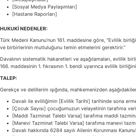
[Sosyal Medya Paylaşımları]
[Hastane Raporları]
HUKUKİ NEDENLER:
Türk Medeni Kanunu’nun 161. maddesine göre, “Evlilik birliği, 
ve birbirlerinin mutluluğunu temin etmelerini gerektirir.”
Davalının sistematik hakaretleri ve aşağılamaları, evlilik b
166. maddesinin 1. fıkrasının 1. bendi uyarınca evlilik birl
TALEP:
Gerekçe ve delillerim ışığında, mahkemenizden aşağıdakiler
Davalı ile evliliğimin [Evlilik Tarihi] tarihinde sona erm
[Çocuk Sayısı] çocuğumuzun velayetinin tarafıma veri
[Maddi Tazminat Talebi Varsa] tarafıma maddi tazmi
[Manevi Tazminat Talebi Varsa] tarafıma manevi tazm
Davalı hakkında 6284 sayılı Ailenin Korunması Kanunu’nu