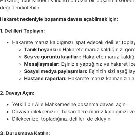
Hakaret, Türk Medeni Kanunu’nda özel bir boşanma sebebi 
değerlendirilebilir.
Hakaret nedeniyle boşanma davası açabilmek için:
1. Delilleri Toplayın:
Hakarete maruz kaldığınızı ispat edecek deliller toplayın
Tanık beyanları:
Hakarete maruz kaldığınızı gören
Ses ve görüntü kayıtları:
Hakarete maruz kaldığın
Mesajlaşmalar:
Eşinizle yaptığınız ve hakaret iç
Sosyal medya paylaşımları:
Eşinizin sizi aşağıl
Hastane raporları:
Hakarete maruz kalmanızın ardı
2. Davayı Açın:
Yetkili bir Aile Mahkemesine boşanma davası açın.
Davaya dilekçenizde, hakaretlere maruz kaldığınızı ve b
Dilekçenize, topladığınız delilleri de ekleyin.
3. Duruşmaya Katılın: