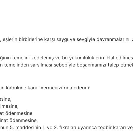
eşlerin birbirlerine karşı saygı ve sevgiyle davranmalarını, ai
irliğinin temelini zedelemiş ve bu yükümlülüklerin ihlal edi
iğinin temelinden sarsılması sebebiyle boşanmamızı talep etme
in kabulüne karar vermenizi rica ederim:
esine,
lmesine,
nat ödenmesine,
inat ödenmesine,
n 5. maddesinin 1. ve 2. fıkraları uyarınca tedbir kararı ve