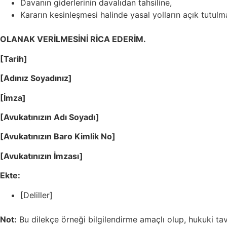
Davanın giderlerinin davalıdan tahsiline,
Kararın kesinleşmesi halinde yasal yolların açık tutulm
OLANAK VERİLMESİNİ RİCA EDERİM.
[Tarih]
[Adınız Soyadınız]
[İmza]
[Avukatınızın Adı Soyadı]
[Avukatınızın Baro Kimlik No]
[Avukatınızın İmzası]
Ekte:
[Deliller]
Not:
Bu dilekçe örneği bilgilendirme amaçlı olup, hukuki t