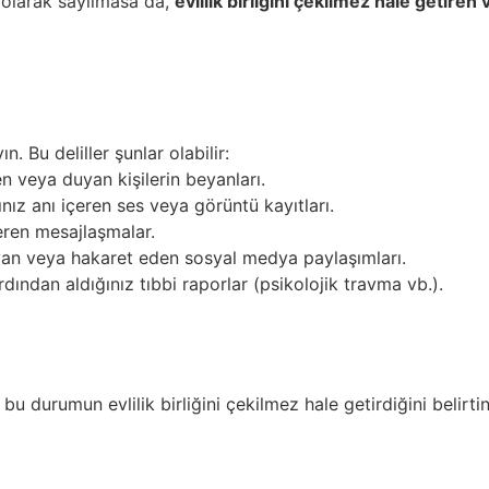
olarak sayılmasa da,
evlilik birliğini çekilmez hale getir
. Bu deliller şunlar olabilir:
 veya duyan kişilerin beyanları.
ız anı içeren ses veya görüntü kayıtları.
eren mesajlaşmalar.
ayan veya hakaret eden sosyal medya paylaşımları.
ndan aldığınız tıbbi raporlar (psikolojik travma vb.).
u durumun evlilik birliğini çekilmez hale getirdiğini belirtin