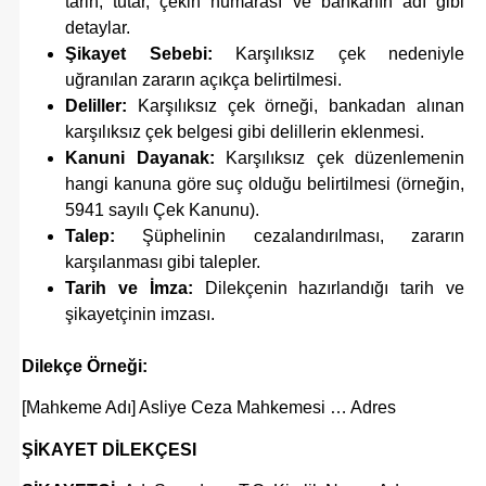
tarih, tutar, çekin numarası ve bankanın adı gibi
detaylar.
Şikayet Sebebi:
Karşılıksız çek nedeniyle
uğranılan zararın açıkça belirtilmesi.
Deliller:
Karşılıksız çek örneği, bankadan alınan
karşılıksız çek belgesi gibi delillerin eklenmesi.
Kanuni Dayanak:
Karşılıksız çek düzenlemenin
hangi kanuna göre suç olduğu belirtilmesi (örneğin,
5941 sayılı Çek Kanunu).
Talep:
Şüphelinin cezalandırılması, zararın
karşılanması gibi talepler.
Tarih ve İmza:
Dilekçenin hazırlandığı tarih ve
şikayetçinin imzası.
Dilekçe Örneği:
[Mahkeme Adı] Asliye Ceza Mahkemesi … Adres
ŞİKAYET DİLEKÇESI