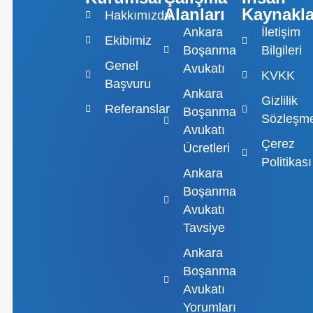
Alanları
Kaynakla
Hakkımızda
Ankara
İletişim
Ekibimiz
Boşanma
Bilgileri
Genel
Avukatı
KVKK
Başvuru
Ankara
Gizlilik
Referanslar
Boşanma
Sözleşme
Avukatı
Çerez
Ücretleri
Politikası
Ankara
Boşanma
Avukatı
Tavsiye
Ankara
Boşanma
Avukatı
Yorumları