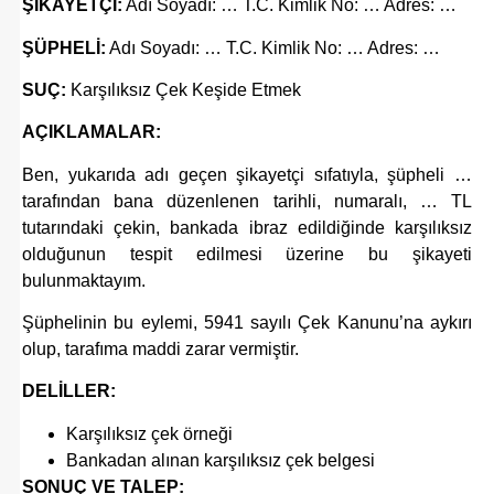
ŞİKAYETÇİ:
Adı Soyadı: … T.C. Kimlik No: … Adres: …
ŞÜPHELİ:
Adı Soyadı: … T.C. Kimlik No: … Adres: …
SUÇ:
Karşılıksız Çek Keşide Etmek
AÇIKLAMALAR:
Ben, yukarıda adı geçen şikayetçi sıfatıyla, şüpheli …
tarafından bana düzenlenen tarihli, numaralı, … TL
tutarındaki çekin, bankada ibraz edildiğinde karşılıksız
olduğunun tespit edilmesi üzerine bu şikayeti
bulunmaktayım.
Şüphelinin bu eylemi, 5941 sayılı Çek Kanunu’na aykırı
olup, tarafıma maddi zarar vermiştir.
DELİLLER:
Karşılıksız çek örneği
Bankadan alınan karşılıksız çek belgesi
SONUÇ VE TALEP: