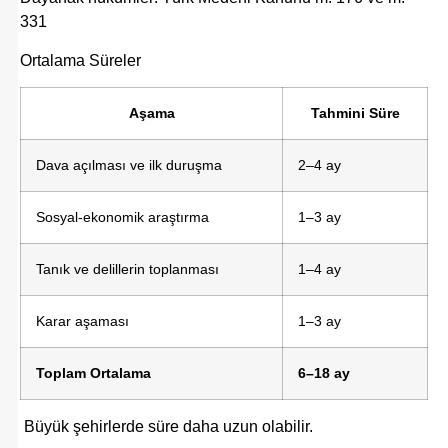
331
Ortalama Süreler
Aşama
Tahmini Süre
Dava açılması ve ilk duruşma
2–4 ay
Sosyal-ekonomik araştırma
1–3 ay
Tanık ve delillerin toplanması
1–4 ay
Karar aşaması
1–3 ay
Toplam Ortalama
6–18 ay
Büyük şehirlerde süre daha uzun olabilir.