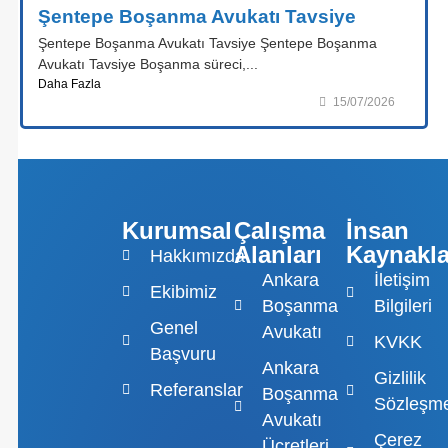
Şentepe Boşanma Avukatı Tavsiye
Şentepe Boşanma Avukatı Tavsiye Şentepe Boşanma
Avukatı Tavsiye Boşanma süreci,...
Daha Fazla
15/07/2026
Kurumsal
Çalışma
İnsan
Alanları
Kaynakla
Hakkımızda
Ankara
İletişim
Ekibimiz
Boşanma
Bilgileri
Genel
Avukatı
KVKK
Başvuru
Ankara
Gizlilik
Referanslar
Boşanma
Sözleşme
Avukatı
Çerez
Ücretleri