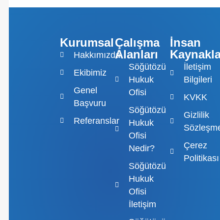
Kurumsal
Çalışma
İnsan
Alanları
Kaynakla
Hakkımızda
Söğütözü
İletişim
Ekibimiz
Hukuk
Bilgileri
Genel
Ofisi
KVKK
Başvuru
Söğütözü
Gizlilik
Referanslar
Hukuk
Sözleşme
Ofisi
Çerez
Nedir?
Politikası
Söğütözü
Hukuk
Ofisi
İletişim