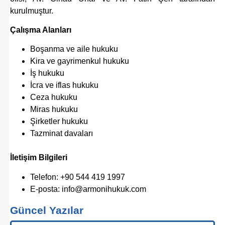
kurulmuştur.
Çalışma Alanları
Boşanma ve aile hukuku
Kira ve gayrimenkul hukuku
İş hukuku
İcra ve iflas hukuku
Ceza hukuku
Miras hukuku
Şirketler hukuku
Tazminat davaları
İletişim Bilgileri
Telefon: +90 544 419 1997
E-posta:
info@armonihukuk.com
Güncel Yazılar