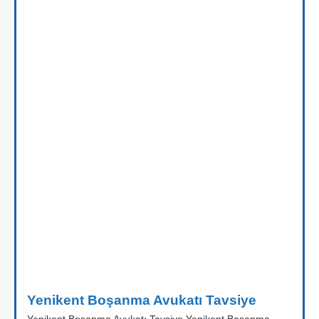
Yenikent Boşanma Avukatı Tavsiye
Yenikent Boşanma Avukatı Tavsiye Yenikent Boşanma