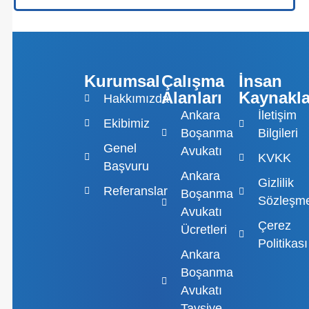
Kurumsal
Çalışma
İnsan
Alanları
Kaynakla
Hakkımızda
Ankara
İletişim
Ekibimiz
Boşanma
Bilgileri
Genel
Avukatı
KVKK
Başvuru
Ankara
Gizlilik
Referanslar
Boşanma
Sözleşme
Avukatı
Çerez
Ücretleri
Politikası
Ankara
Boşanma
Avukatı
Tavsiye