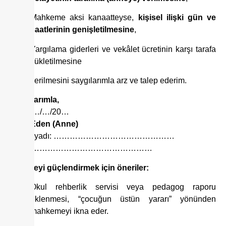
Mahkeme aksi kanaatteyse,
kişisel ilişki gün ve
saatlerinin genişletilmesine
,
Yargılama giderleri ve vekâlet ücretinin karşı tarafa
yükletilmesine
karar verilmesini saygılarımla arz ve talep ederim.
Saygılarımla,
Tarih: …/…/20…
İtiraz Eden (Anne)
Adı Soyadı: ………………………………………
İmza: ………………………………………
Dilekçeyi güçlendirmek için öneriler:
Okul rehberlik servisi veya pedagog raporu
eklenmesi, “çocuğun üstün yararı” yönünden
mahkemeyi ikna eder.