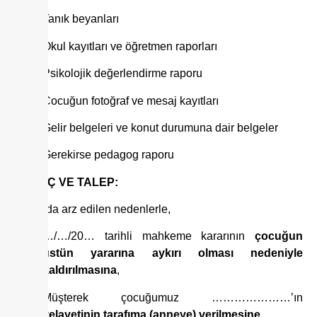
Tanık beyanları
Okul kayıtları ve öğretmen raporları
Psikolojik değerlendirme raporu
Çocuğun fotoğraf ve mesaj kayıtları
Gelir belgeleri ve konut durumuna dair belgeler
Gerekirse pedagog raporu
SONUÇ VE TALEP:
Yukarıda arz edilen nedenlerle,
…/…/20… tarihli mahkeme kararının
çocuğun
üstün yararına aykırı olması nedeniyle
kaldırılmasına
,
Müşterek çocuğumuz …………………’ın
velayetinin tarafıma (anneye) verilmesine
,