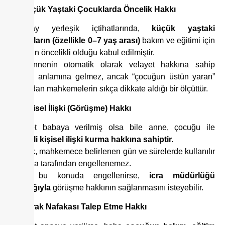
2.
Küçük Yaştaki Çocuklarda Öncelik Hakkı
Yargıtay yerleşik içtihatlarında,
küçük yaştaki
çocukların (özellikle 0–7 yaş arası)
bakım ve eğitimi için
annenin öncelikli olduğu kabul edilmiştir.
Bu, annenin otomatik olarak velayet hakkına sahip
olduğu anlamına gelmez, ancak “çocuğun üstün yararı”
açısından mahkemelerin sıkça dikkate aldığı bir ölçüttür.
3.
Kişisel İlişki (Görüşme) Hakkı
Velayet babaya verilmiş olsa bile anne, çocuğu ile
düzenli kişisel ilişki kurma hakkına sahiptir.
Bu hak, mahkemece belirlenen gün ve sürelerde kullanılır
ve baba tarafından engellenemez.
Anne bu konuda engellenirse,
icra müdürlüğü
aracılığıyla
görüşme hakkının sağlanmasını isteyebilir.
4.
İştirak Nafakası Talep Etme Hakkı