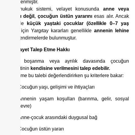
düzenlenmiştir.
Türk hukuk sistemi, velayet konusunda
anne veya
babayı değil, çocuğun üstün yararını
esas alır. Ancak
özellikle
küçük yaştaki çocuklar (özellikle 0–7 yaş
arası)
için Yargıtay kararları genellikle
annenin lehine
değerlendirmelerde bulunmuştur.
1.
Velayet Talep Etme Hakkı
Anne, boşanma veya ayrılık davasında çocuğun
velayetinin
kendisine verilmesini talep edebilir.
Mahkeme bu talebi değerlendirirken şu kriterlere bakar:
Çocuğun yaşı, gelişimi ve ihtiyaçları
Annenin yaşam koşulları (barınma, gelir, sosyal
çevre)
Anne-çocuk arasındaki duygusal bağ
Çocuğun üstün yararı