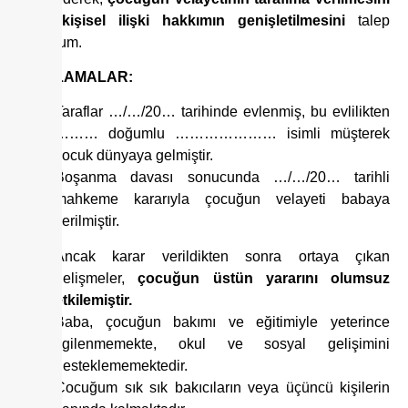
veya
kişisel ilişki hakkımın genişletilmesini
talep
ediyorum.
AÇIKLAMALAR:
Taraflar …/…/20… tarihinde evlenmiş, bu evlilikten
……… doğumlu ………………… isimli müşterek
çocuk dünyaya gelmiştir.
Boşanma davası sonucunda …/…/20… tarihli
mahkeme kararıyla çocuğun velayeti babaya
verilmiştir.
Ancak karar verildikten sonra ortaya çıkan
gelişmeler,
çocuğun üstün yararını olumsuz
etkilemiştir.
Baba, çocuğun bakımı ve eğitimiyle yeterince
ilgilenmemekte, okul ve sosyal gelişimini
desteklememektedir.
Çocuğum sık sık bakıcıların veya üçüncü kişilerin