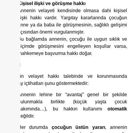
Kişisel ilişki ve görüşme hakkı
Annenin velayeti kendisinde olmasa dahi kişisel
ilişki hakkı vardır. Yargıtay kararlarında çocuğun
anne ya da baba ile görüşmesinin, sağlıklı gelişimi
açısından önemi vurgulanmıştır.
Bu bağlamda annenin, çocuğu ile uygun sıklık ve
biçimde görüşmesini engelleyen koşullar varsa,
mahkemeye başvurma hakkı doğar.
Sonuç
Annenin velayet hakkı talebinde ve korunmasında
Yargıtay içtihatları şunu göstermektedir:
Annenin lehine bir “avantaj” genel bir şekilde
bulunmakla birlikte (küçük yaşta çocuk
bakımında…), bu hakkın kullanımı
otomatik
değildir.
Her durumda
çocuğun üstün yararı
, annenin