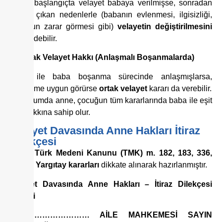
Anne, başlangıçta velayet babaya verilmişse, sonradan
ortaya çıkan nedenlerle (babanın evlenmesi, ilgisizliği,
çocuğun zarar görmesi gibi)
velayetin değiştirilmesini
talep edebilir.
7.
Ortak Velayet Hakkı (Anlaşmalı Boşanmalarda)
Anne ile baba boşanma sürecinde anlaşmışlarsa,
mahkeme uygun görürse
ortak velayet
kararı da verebilir.
Bu durumda anne, çocuğun tüm kararlarında baba ile eşit
söz hakkına sahip olur.
Velayet Davasında Anne Hakları İtiraz
Dilekçesi
Metin,
Türk Medeni Kanunu (TMK) m. 182, 183, 336,
348
ve
Yargıtay kararları
dikkate alınarak hazırlanmıştır.
Velayet Davasında Anne Hakları – İtiraz Dilekçesi
Örneği
T.C. ………………… AİLE MAHKEMESİ SAYIN