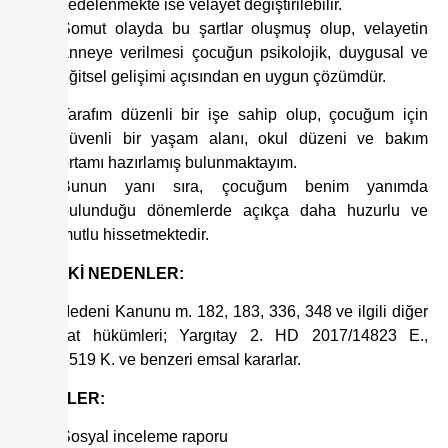
zedelenmekte ise velayet değiştirilebilir.
Somut olayda bu şartlar oluşmuş olup, velayetin
anneye verilmesi çocuğun psikolojik, duygusal ve
eğitsel gelişimi açısından en uygun çözümdür.
Tarafım düzenli bir işe sahip olup, çocuğum için
güvenli bir yaşam alanı, okul düzeni ve bakım
ortamı hazırlamış bulunmaktayım.
Bunun yanı sıra, çocuğum benim yanımda
bulunduğu dönemlerde açıkça daha huzurlu ve
mutlu hissetmektedir.
HUKUKİ NEDENLER:
Türk Medeni Kanunu m. 182, 183, 336, 348 ve ilgili diğer
mevzuat hükümleri; Yargıtay 2. HD 2017/14823 E.,
2018/6519 K. ve benzeri emsal kararlar.
DELİLLER:
Sosyal inceleme raporu