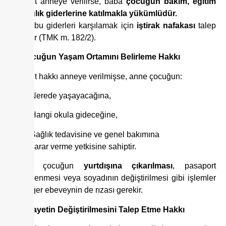
Velayet anneye verilirse, baba
çocuğun bakım, eğitim
ve sağlık giderlerine katılmakla yükümlüdür.
Anne, bu giderleri karşılamak için
iştirak nafakası
talep
edebilir (TMK m. 182/2).
5.
Çocuğun Yaşam Ortamını Belirleme Hakkı
Velayet hakkı anneye verilmişse, anne çocuğun:
Nerede yaşayacağına,
Hangi okula gideceğine,
Sağlık tedavisine ve genel bakımına
karar verme yetkisine sahiptir.
Ancak çocuğun
yurtdışına çıkarılması
, pasaport
düzenlenmesi veya soyadının değiştirilmesi gibi işlemler
için diğer ebeveynin de rızası gerekir.
6.
Velayetin Değiştirilmesini Talep Etme Hakkı