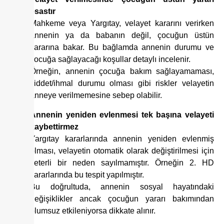
esastır
Mahkeme veya Yargıtay, velayet kararını verirken
annenin ya da babanın değil, çocuğun üstün
yararına bakar. Bu bağlamda annenin durumu ve
çocuğa sağlayacağı koşullar detaylı incelenir.
Örneğin, annenin çocuğa bakım sağlayamaması,
şiddet/ihmal durumu olması gibi riskler velayetin
anneye verilmemesine sebep olabilir.
Annenin yeniden evlenmesi tek başına velayeti
kaybettirmez
Yargıtay kararlarında annenin yeniden evlenmiş
olması, velayetin otomatik olarak değiştirilmesi için
yeterli bir neden sayılmamıştır. Örneğin 2. HD
kararlarında bu tespit yapılmıştır.
Bu doğrultuda, annenin sosyal hayatındaki
değişiklikler ancak çocuğun yararı bakımından
olumsuz etkileniyorsa dikkate alınır.