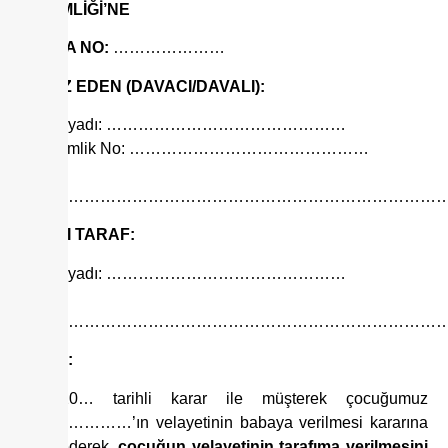
HÂKİMLİĞİ’NE
DOSYA NO:
…………………
İTİRAZ EDEN (DAVACI/DAVALI):
Adı Soyadı: ………………………………………
T.C. Kimlik No: ………………………………………
Adres:
……………………………………………………………………
KARŞI TARAF:
Adı Soyadı: ………………………………………
Adres:
……………………………………………………………………
KONU:
…/…/20… tarihli karar ile müşterek çocuğumuz
…………………’ın velayetinin babaya verilmesi kararına
itiraz ederek,
çocuğun velayetinin tarafıma verilmesini