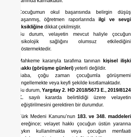
yanında kalmaktadır.
Çocuğumun okul başarısında belirgin düşüş
yaşanmış, öğretmen raporlarında
ilgi ve sevgi
eksikliğine
dikkat çekilmiştir.
Bu durum, velayetin mevcut haliyle çocuğun
psikolojik sağlığını olumsuz etkilediğini
göstermektedir.
Mahkeme kararıyla tarafıma tanınan
kişisel ilişki
hakkı (görüşme günleri)
yeterli değildir.
Baba, çoğu zaman çocuğumla görüşmemi
engellemekte veya keyfi şekilde kısıtlamaktadır.
Bu durum,
Yargıtay 2. HD 2018/5673 E., 2019/8124
K.
sayılı kararda belirtildiği üzere velayetin
değiştirilmesini gerektiren bir durumdur.
Türk Medeni Kanunu’nun
183. ve 348. maddeleri
gereğince; velayet hakkı çocuğun üstün yararına
aykırı kullanılmakta veya çocuğun menfaati