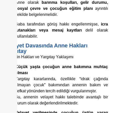
Anne olarak
barınma koşulları, gelir durumu,
sosyal çevre ve çocuğun eğitim planı
ayrıntılı
şekilde belgelenmelidir.
Baba tarafından görüş hakkı engellenmişse,
icra
tutanakları veya mesaj kayıtları
delil olarak
kullanılabilir.
Velayet Davasında Anne Hakları
Yargıtay
Annenin Hakları ve Yargıtay Yaklaşımı
Küçük yaşta çocuğun anne bakımına muhtaç
olması
Yargıtay kararlarında, özellikle “idrak çağında
olmayan çocuk” bakımından annenin bakım ve
şefkat yönünden tercih edildiği vurgulanmıştır.
Bu, annenin velayet hakkı talebinde avantajlı bir
durum olarak değerlendirilmektedir.
Velayet verilmesinde çocuğun üstün yararı