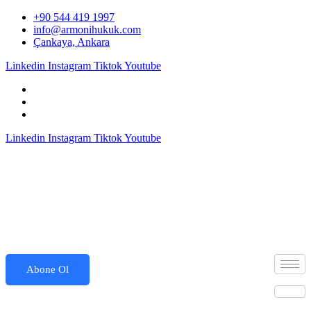
İçeriğe
+90 544 419 1997
atla
info@armonihukuk.com
Çankaya, Ankara
Linkedin
Instagram
Tiktok
Youtube
Linkedin
Instagram
Tiktok
Youtube
Abone Ol