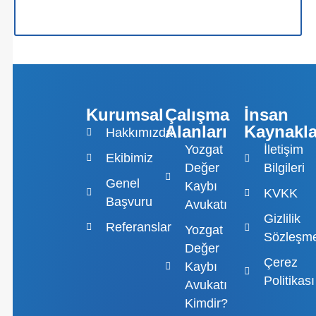
Yozgat Değer Kaybı Avukatı Tavsiye
Kurumsal
Çalışma
İnsan
Alanları
Kaynakla
Hakkımızda
Yozgat
İletişim
Ekibimiz
Değer
Bilgileri
Genel
Kaybı
KVKK
Başvuru
Avukatı
Gizlilik
Referanslar
Yozgat
Sözleşme
Değer
Çerez
Kaybı
Politikası
Avukatı
Kimdir?