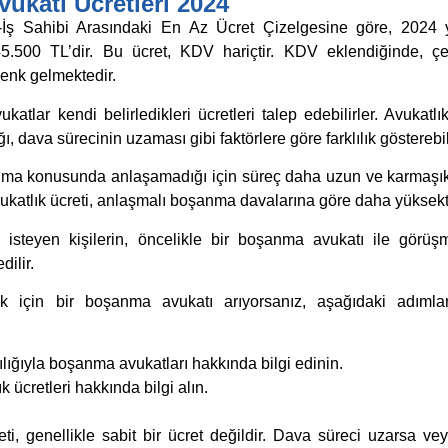
ukatı Ücretleri 2024
İş Sahibi Arasındaki En Az Ücret Çizelgesine göre, 2024 yı
5.500 TL’dir. Bu ücret, KDV hariçtir. KDV eklendiğinde, çe
enk gelmektedir.
atlar kendi belirledikleri ücretleri talep edebilirler. Avukatlık
, dava sürecinin uzaması gibi faktörlere göre farklılık gösterebil
ma konusunda anlaşamadığı için süreç daha uzun ve karmaşık i
katlık ücreti, anlaşmalı boşanma davalarına göre daha yüksekti
steyen kişilerin, öncelikle bir boşanma avukatı ile görüş
dilir.
için bir boşanma avukatı arıyorsanız, aşağıdaki adımlar
ılığıyla boşanma avukatları hakkında bilgi edinin.
 ücretleri hakkında bilgi alın.
i, genellikle sabit bir ücret değildir. Dava süreci uzarsa ve