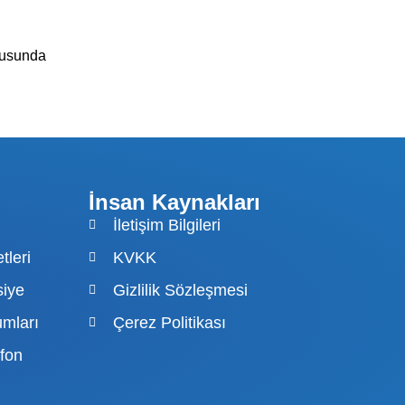
nusunda
İnsan Kaynakları
İletişim Bilgileri
leri
KVKK
siye
Gizlilik Sözleşmesi
mları
Çerez Politikası
fon