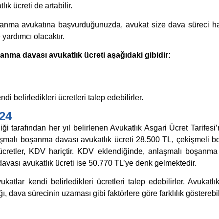
ık ücreti de artabilir.
anma avukatına başvurduğunuzda, avukat size dava süreci h
 yardımcı olacaktır.
şanma davası avukatlık ücreti aşağıdaki gibidir:
di belirledikleri ücretleri talep edebilirler.
24
ği tarafından her yıl belirlenen Avukatlık Asgari Ücret Tarifesi
nlaşmalı boşanma davası avukatlık ücreti 28.500 TL, çekişmeli
 ücretler, KDV hariçtir. KDV eklendiğinde, anlaşmalı boşanma
avası avukatlık ücreti ise 50.770 TL’ye denk gelmektedir.
atlar kendi belirledikleri ücretleri talep edebilirler. Avukatlık
, dava sürecinin uzaması gibi faktörlere göre farklılık gösterebil