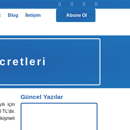
z
Blog
İletişim
Abone Ol
retleri
Güncel Yazılar
lı için
 TL’dir.
kişmeli