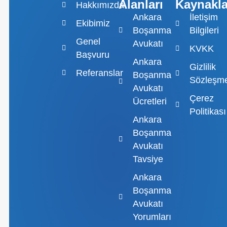
Alanları
Kaynakla
Hakkımızda
Ankara
İletişim
Ekibimiz
Boşanma
Bilgileri
Genel
Avukatı
KVKK
Başvuru
Ankara
Gizlilik
Referanslar
Boşanma
Sözleşme
Avukatı
Çerez
Ücretleri
Politikası
Ankara
Boşanma
Avukatı
Tavsiye
Ankara
Boşanma
Avukatı
Yorumları