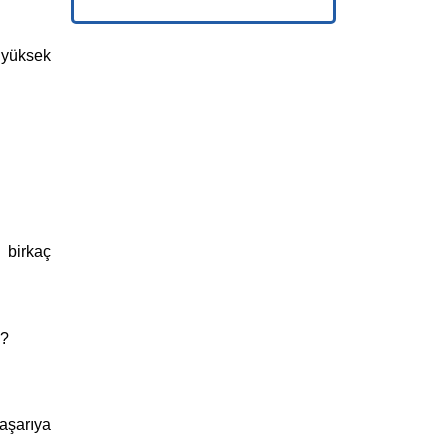
a yüksek
 birkaç
k?
aşarıya