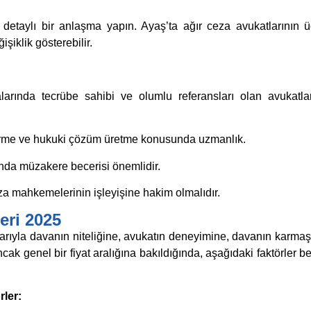
etaylı bir anlaşma yapın. Ayaş’ta ağır ceza avukatlarının ücr
şiklik gösterebilir.
arında tecrübe sahibi ve olumlu referansları olan avukatlar
irme ve hukuki çözüm üretme konusunda uzmanlık.
da müzakere becerisi önemlidir.
za mahkemelerinin işleyişine hakim olmalıdır.
eri 2025
tibarıyla davanın niteliğine, avukatın deneyimine, davanın karmaş
k genel bir fiyat aralığına bakıldığında, aşağıdaki faktörler bel
rler: