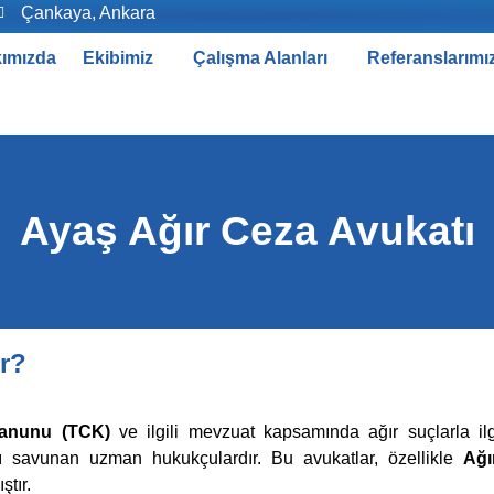
Çankaya, Ankara
ımızda
Ekibimiz
Çalışma Alanları
Referanslarımı
Ayaş Ağır Ceza Avukatı
r?
anunu (TCK)
ve ilgili mevzuat kapsamında ağır suçlarla ilg
nı savunan uzman hukukçulardır. Bu avukatlar, özellikle
Ağı
tır.