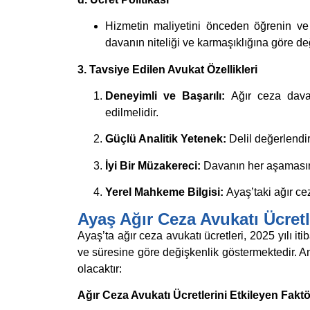
Hizmetin maliyetini önceden öğrenin ve d
davanın niteliği ve karmaşıklığına göre deği
3. Tavsiye Edilen Avukat Özellikleri
Deneyimli ve Başarılı:
Ağır ceza daval
edilmelidir.
Güçlü Analitik Yetenek:
Delil değerlend
İyi Bir Müzakereci:
Davanın her aşamasın
Yerel Mahkeme Bilgisi:
Ayaş’taki ağır ce
Ayaş Ağır Ceza Avukatı Ücretl
Ayaş’ta ağır ceza avukatı ücretleri, 2025 yılı i
ve süresine göre değişkenlik göstermektedir. Anca
olacaktır:
Ağır Ceza Avukatı Ücretlerini Etkileyen Faktö