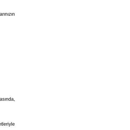
arınızın
asında,
tleriyle