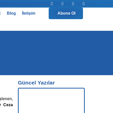
z
Blog
İletişim
Abone Ol
Güncel Yazılar
ilenen,
r Ceza