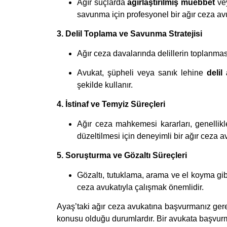
Ağır suçlarda
ağırlaştırılmış müebbet
ve
savunma için profesyonel bir ağır ceza avu
3. Delil Toplama ve Savunma Stratejisi
Ağır ceza davalarında delillerin toplanması
Avukat, şüpheli veya sanık lehine
delil
şekilde kullanır.
4. İstinaf ve Temyiz Süreçleri
Ağır ceza mahkemesi kararları, genellikle
düzeltilmesi için deneyimli bir ağır ceza av
5. Soruşturma ve Gözaltı Süreçleri
Gözaltı, tutuklama, arama ve el koyma gi
ceza avukatıyla çalışmak önemlidir.
Ayaş’taki ağır ceza avukatına başvurmanız gere
konusu olduğu durumlardır. Bir avukata başvurm