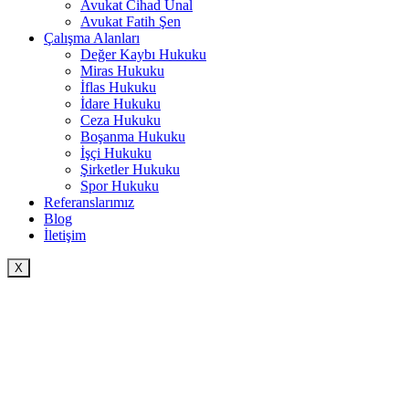
Avukat Cihad Ünal
Avukat Fatih Şen
Çalışma Alanları
Değer Kaybı Hukuku
Miras Hukuku
İflas Hukuku
İdare Hukuku
Ceza Hukuku
Boşanma Hukuku
İşçi Hukuku
Şirketler Hukuku
Spor Hukuku
Referanslarımız
Blog
İletişim
X