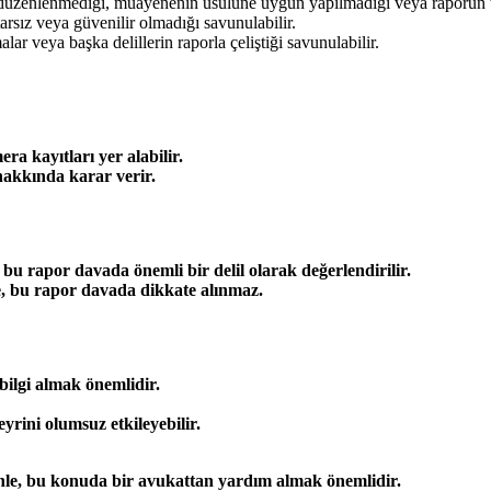
 düzenlenmediği, muayenenin usulüne uygun yapılmadığı veya raporun ta
tarsız veya güvenilir olmadığı savunulabilir.
ar veya başka delillerin raporla çeliştiği savunulabilir.
ra kayıtları yer alabilir.
hakkında karar verir.
 rapor davada önemli bir delil olarak değerlendirilir.
, bu rapor davada dikkate alınmaz.
bilgi almak önemlidir.
eyrini olumsuz etkileyebilir.
enle, bu konuda bir avukattan yardım almak önemlidir.