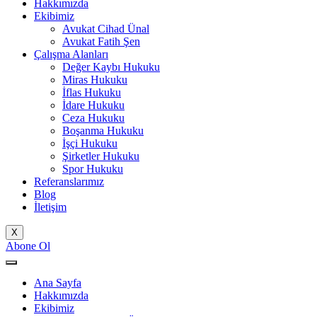
Hakkımızda
Ekibimiz
Avukat Cihad Ünal
Avukat Fatih Şen
Çalışma Alanları
Değer Kaybı Hukuku
Miras Hukuku
İflas Hukuku
İdare Hukuku
Ceza Hukuku
Boşanma Hukuku
İşçi Hukuku
Şirketler Hukuku
Spor Hukuku
Referanslarımız
Blog
İletişim
X
Abone Ol
Ana Sayfa
Hakkımızda
Ekibimiz