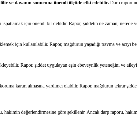
lir ve davanın sonucuna önemli ölçüde etki edebilir.
Darp raporunun
ı ispatlamak için önemli bir delildir. Rapor, şiddetin ne zaman, nerede ve
emek için kullanılabilir. Rapor, mağdurun yaşadığı travma ve acıyı bel
kleyebilir. Rapor, şiddet uygulayan eşin ebeveynlik yeteneğini ve ailey
ruma kararı almasına yardımcı olabilir. Rapor, mağdurun tekrar şiddet
 hakimin değerlendirmesine göre şekillenir. Ancak darp raporu, hakimi