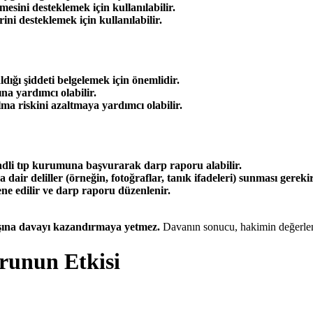
sini desteklemek için kullanılabilir.
ni desteklemek için kullanılabilir.
dığı şiddeti belgelemek için önemlidir.
a yardımcı olabilir.
a riskini azaltmaya yardımcı olabilir.
 adli tıp kurumuna başvurarak darp raporu alabilir.
dair deliller (örneğin, fotoğraflar, tanık ifadeleri) sunması gerekir
e edilir ve darp raporu düzenlenir.
aşına davayı kazandırmaya yetmez.
Davanın sonucu, hakimin değerlend
unun Etkisi