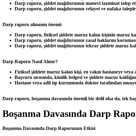
Darp raporu, şiddet mağdurunun manevi tazminat talep etme
Darp raporu, şiddet mağdurunun velayet ve nafaka talepleri
Darp raporu almanın önemi:
Darp raporu, fiziksel şiddete maruz kalan kişinin maruz kal
Darp raporu, şiddet mağdurunun yasal haklarını korumasın
Darp raporu, şiddet mağdurunun tekrar şiddete maruz kalm
Darp Raporu Nasıl Alınır?
Fiziksel şiddete maruz kalan kişi, en yakın hastaneye veya
Başvuru sırasında, kimlik belgesi ve şiddete maruz kaldığına 
Hastane veya adli tıp kurumunda doktor tarafından muayen
Darp raporu, boşanma davasında önemli bir delil olsa da, tek b
Boşanma Davasında Darp Rapor
Boşanma Davasında Darp Raporunun Etkisi