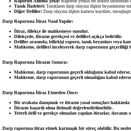
Raporun Alınma Şekli:
Raporun yetkili bir doktor tarafından
Tanık İfadeleri:
Tanıkların darp olayına ilişkin beyanlarının tu
Diğer Deliller:
Darp olayına ilişkin kamera kayıtları, mesajlaşmal
Darp Raporuna İtiraz Nasıl Yapılır:
İtiraz, dilekçe ile mahkemeye sunulur.
Dilekçede, itirazın gerekçesi ve delilleri açıkça belirtilir.
Deliller arasında, bilirkişi raporu, tanık beyanları veya kame
Mahkeme, delilleri inceleyerek darp raporunun geçerliliği 
Darp Raporuna İtirazın Sonucu:
Mahkeme, darp raporunun geçerli olduğunu kabul ederse, bu
Mahkeme, darp raporunun geçerli olmadığını kabul ederse
Darp Raporuna İtiraz Etmeden Önce:
Bir avukata danışmak ve itirazın yasal sonuçları hakkında 
İtirazın başarılı olma ihtimali değerlendirilmelidir.
Yeterli delil ve gerekçe olmadan yapılan itirazlar, davanın s
Darp raporuna itiraz etmek karmaşık bir süreç olabilir. Bu ned