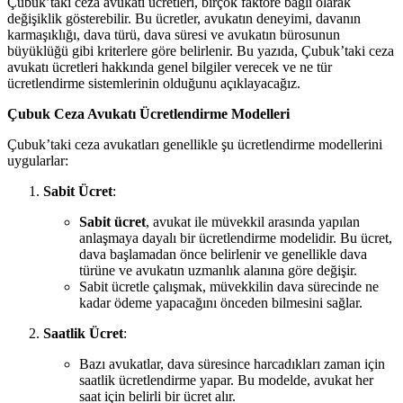
Çubuk’taki ceza avukatı ücretleri, birçok faktöre bağlı olarak
değişiklik gösterebilir. Bu ücretler, avukatın deneyimi, davanın
karmaşıklığı, dava türü, dava süresi ve avukatın bürosunun
büyüklüğü gibi kriterlere göre belirlenir. Bu yazıda, Çubuk’taki ceza
avukatı ücretleri hakkında genel bilgiler verecek ve ne tür
ücretlendirme sistemlerinin olduğunu açıklayacağız.
Çubuk Ceza Avukatı Ücretlendirme Modelleri
Çubuk’taki ceza avukatları genellikle şu ücretlendirme modellerini
uygularlar:
Sabit Ücret
:
Sabit ücret
, avukat ile müvekkil arasında yapılan
anlaşmaya dayalı bir ücretlendirme modelidir. Bu ücret,
dava başlamadan önce belirlenir ve genellikle dava
türüne ve avukatın uzmanlık alanına göre değişir.
Sabit ücretle çalışmak, müvekkilin dava sürecinde ne
kadar ödeme yapacağını önceden bilmesini sağlar.
Saatlik Ücret
:
Bazı avukatlar, dava süresince harcadıkları zaman için
saatlik ücretlendirme yapar. Bu modelde, avukat her
saat için belirli bir ücret alır.