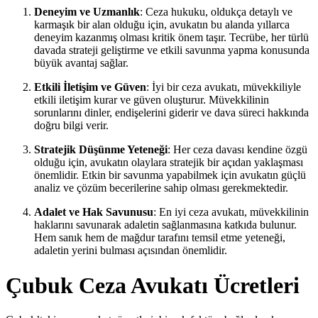
Deneyim ve Uzmanlık
: Ceza hukuku, oldukça detaylı ve
karmaşık bir alan olduğu için, avukatın bu alanda yıllarca
deneyim kazanmış olması kritik önem taşır. Tecrübe, her türlü
davada strateji geliştirme ve etkili savunma yapma konusunda
büyük avantaj sağlar.
Etkili İletişim ve Güven
: İyi bir ceza avukatı, müvekkiliyle
etkili iletişim kurar ve güven oluşturur. Müvekkilinin
sorunlarını dinler, endişelerini giderir ve dava süreci hakkında
doğru bilgi verir.
Stratejik Düşünme Yeteneği
: Her ceza davası kendine özgü
olduğu için, avukatın olaylara stratejik bir açıdan yaklaşması
önemlidir. Etkin bir savunma yapabilmek için avukatın güçlü
analiz ve çözüm becerilerine sahip olması gerekmektedir.
Adalet ve Hak Savunusu
: En iyi ceza avukatı, müvekkilinin
haklarını savunarak adaletin sağlanmasına katkıda bulunur.
Hem sanık hem de mağdur tarafını temsil etme yeteneği,
adaletin yerini bulması açısından önemlidir.
Çubuk Ceza Avukatı Ücretleri