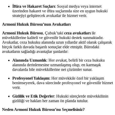
İftira ve Hakaret Suçları
: Sosyal medya veya internet
üzerinden hakaret ve iftira suçlarında size en uygun hukuki
stratejiyi geliştirecek avukatlar ile hizmet verir.
Armoni Hukuk Bürosu’nun Avukatları
Armoni Hukuk Bürosu
, Çubuk’taki
ceza avukatları
ile
müvekkillerine kaliteli ve güvenilir hukuki destek sunmaktadır.
Avukatlar, ceza hukuku alanında uzun yıllardır aktif olarak çalışarak
birçok farklı davada başarılı sonuçlar elde etmiştir. Bürodaki
avukatların sağladığı avantajlar şunlardır:
Alanında Uzmanlık
: Her avukat, belirli bir ceza hukuku
alanında derinlemesine uzmanlaşmış olup, en karmaşık
davalarda bile müvekkillerine net çözümler sunar.
Profesyonel Yaklaşım
: Her müvekkile özel bir yaklaşım
benimseyerek, dava sürecinde profesyonel ve güvenilir hizmet
verir.
Gizlilik ve Etik Değerler
: Hukuki süreçlerde müvekkilinin
gizliliği ve hakları her zaman ön planda tutulur.
Neden Armoni Hukuk Bürosu’nu Seçmelisiniz?