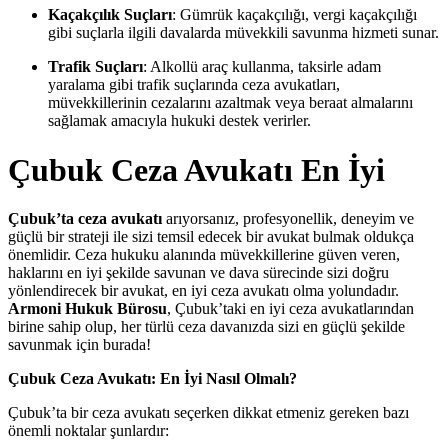
Kaçakçılık Suçları
: Gümrük kaçakçılığı, vergi kaçakçılığı
gibi suçlarla ilgili davalarda müvekkili savunma hizmeti sunar.
Trafik Suçları
: Alkollü araç kullanma, taksirle adam
yaralama gibi trafik suçlarında ceza avukatları,
müvekkillerinin cezalarını azaltmak veya beraat almalarını
sağlamak amacıyla hukuki destek verirler.
Çubuk Ceza Avukatı En İyi
Çubuk’ta ceza avukatı
arıyorsanız, profesyonellik, deneyim ve
güçlü bir strateji ile sizi temsil edecek bir avukat bulmak oldukça
önemlidir. Ceza hukuku alanında müvekkillerine güven veren,
haklarını en iyi şekilde savunan ve dava sürecinde sizi doğru
yönlendirecek bir avukat, en iyi ceza avukatı olma yolundadır.
Armoni Hukuk Bürosu
, Çubuk’taki en iyi ceza avukatlarından
birine sahip olup, her türlü ceza davanızda sizi en güçlü şekilde
savunmak için burada!
Çubuk Ceza Avukatı: En İyi Nasıl Olmalı?
Çubuk’ta bir ceza avukatı seçerken dikkat etmeniz gereken bazı
önemli noktalar şunlardır: