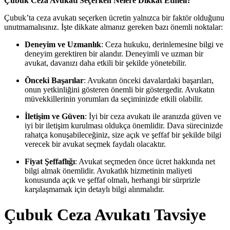
Çubuk Ceza Avukatı Seçerken Nelere Dikkat Etmeli?
Çubuk’ta ceza avukatı seçerken ücretin yalnızca bir faktör olduğunu
unutmamalısınız. İşte dikkate almanız gereken bazı önemli noktalar:
Deneyim ve Uzmanlık
: Ceza hukuku, derinlemesine bilgi ve
deneyim gerektiren bir alandır. Deneyimli ve uzman bir
avukat, davanızı daha etkili bir şekilde yönetebilir.
Önceki Başarılar
: Avukatın önceki davalardaki başarıları,
onun yetkinliğini gösteren önemli bir göstergedir. Avukatın
müvekkillerinin yorumları da seçiminizde etkili olabilir.
İletişim ve Güven
: İyi bir ceza avukatı ile aranızda güven ve
iyi bir iletişim kurulması oldukça önemlidir. Dava sürecinizde
rahatça konuşabileceğiniz, size açık ve şeffaf bir şekilde bilgi
verecek bir avukat seçmek faydalı olacaktır.
Fiyat Şeffaflığı
: Avukat seçmeden önce ücret hakkında net
bilgi almak önemlidir. Avukatlık hizmetinin maliyeti
konusunda açık ve şeffaf olmalı, herhangi bir sürprizle
karşılaşmamak için detaylı bilgi alınmalıdır.
Çubuk Ceza Avukatı Tavsiye