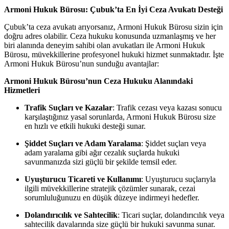
Armoni Hukuk Bürosu: Çubuk’ta En İyi Ceza Avukatı Desteği
Çubuk’ta ceza avukatı arıyorsanız, Armoni Hukuk Bürosu sizin için
doğru adres olabilir. Ceza hukuku konusunda uzmanlaşmış ve her
biri alanında deneyim sahibi olan avukatları ile Armoni Hukuk
Bürosu, müvekkillerine profesyonel hukuki hizmet sunmaktadır. İşte
Armoni Hukuk Bürosu’nun sunduğu avantajlar:
Armoni Hukuk Bürosu’nun Ceza Hukuku Alanındaki
Hizmetleri
Trafik Suçları ve Kazalar
: Trafik cezası veya kazası sonucu
karşılaştığınız yasal sorunlarda, Armoni Hukuk Bürosu size
en hızlı ve etkili hukuki desteği sunar.
Şiddet Suçları ve Adam Yaralama
: Şiddet suçları veya
adam yaralama gibi ağır cezalık suçlarda hukuki
savunmanızda sizi güçlü bir şekilde temsil eder.
Uyuşturucu Ticareti ve Kullanımı
: Uyuşturucu suçlarıyla
ilgili müvekkillerine stratejik çözümler sunarak, cezai
sorumluluğunuzu en düşük düzeye indirmeyi hedefler.
Dolandırıcılık ve Sahtecilik
: Ticari suçlar, dolandırıcılık veya
sahtecilik davalarında size güçlü bir hukuki savunma sunar.