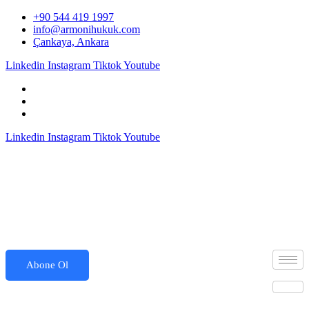
İçeriğe
+90 544 419 1997
atla
info@armonihukuk.com
Çankaya, Ankara
Linkedin
Instagram
Tiktok
Youtube
Linkedin
Instagram
Tiktok
Youtube
Abone Ol