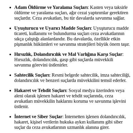
Adam Öldürme ve Yaralama Suçları
: Kasten veya taksirle
öldürme ve yaralama suçları, ağır cezai yaptırımlar gerektiren
suçlardır. Ceza avukatları, bu tür davalarda savunma sağlar.
Uyuşturucu ve Uyarıcı Madde Suçları
: Uyuşturucu madde
ticareti, kullanımı ve bulundurma suçları ceza avukatlarının
sıkça çalıştığı alanlardandır. Bu davalarda, özellikle etkin
pişmanlık hükümleri ve savunma stratejileri büyük önem taşır.
Hırsızlık, Dolandırıcılık ve Mal Varlığına Karşı Suçlar
:
Hırsızlık, dolandırıcılık, gasp gibi suçlarda müvekkili
savunma görevini üstlenirler.
Sahtecilik Suçları
: Resmi belgede sahtecilik, imza sahteciliği,
dolandırıcılık ve benzeri suçlarda müvekkilini temsil ederler.
Hakaret ve Tehdit Suçları
: Sosyal medya üzerinden veya
aleni olarak işlenen hakaret ve tehdit suçlarında, ceza
avukatları müvekkilin haklarını koruma ve savunma işlevini
üstlenir.
İnternet ve Siber Suçlar
: İnternetten işlenen dolandırıcılık,
hakaret, kişisel verilerin hukuka aykırı kullanımı gibi siber
suçlar da ceza avukatlarının uzmanlık alanına girer.