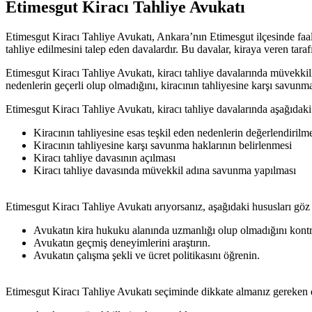
Etimesgut Kiracı Tahliye Avukatı
Etimesgut Kiracı Tahliye Avukatı, Ankara’nın Etimesgut ilçesinde faaliy
tahliye edilmesini talep eden davalardır. Bu davalar, kiraya veren tarafı
Etimesgut Kiracı Tahliye Avukatı, kiracı tahliye davalarında müvekkill
nedenlerin geçerli olup olmadığını, kiracının tahliyesine karşı savunm
Etimesgut Kiracı Tahliye Avukatı, kiracı tahliye davalarında aşağıdak
Kiracının tahliyesine esas teşkil eden nedenlerin değerlendirilm
Kiracının tahliyesine karşı savunma haklarının belirlenmesi
Kiracı tahliye davasının açılması
Kiracı tahliye davasında müvekkil adına savunma yapılması
Etimesgut Kiracı Tahliye Avukatı arıyorsanız, aşağıdaki hususları göz
Avukatın kira hukuku alanında uzmanlığı olup olmadığını kontr
Avukatın geçmiş deneyimlerini araştırın.
Avukatın çalışma şekli ve ücret politikasını öğrenin.
Etimesgut Kiracı Tahliye Avukatı seçiminde dikkate almanız gereken d