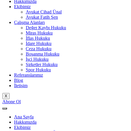
Hakkımızda
Ekibimiz
Avukat Cihad Ünal
Avukat Fatih Şen
Çalışma Alanları
Değer Kaybı Hukuku
Miras Hukuku
İflas Hukuku
İdare Hukuku
Ceza Hukuku
Boşanma Hukuku
İşçi Hukuku
Şirketler Hukuku
Spor Hukuku
Referanslarımız
Blog
İletişim
X
Abone Ol
Ana Sayfa
Hakkımızda
Ekibimiz