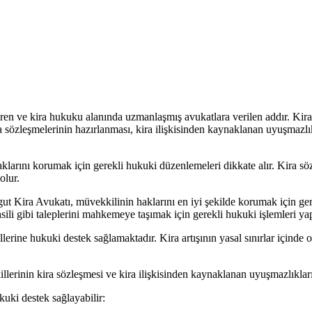
ren ve kira hukuku alanında uzmanlaşmış avukatlara verilen addır. Kira
 sözleşmelerinin hazırlanması, kira ilişkisinden kaynaklanan uyuşmazlık
klarını korumak için gerekli hukuki düzenlemeleri dikkate alır. Kira s
olur.
t Kira Avukatı, müvekkilinin haklarını en iyi şekilde korumak için ge
tahsili gibi taleplerini mahkemeye taşımak için gerekli hukuki işlemleri y
erine hukuki destek sağlamaktadır. Kira artışının yasal sınırlar içinde 
erinin kira sözleşmesi ve kira ilişkisinden kaynaklanan uyuşmazlıkların
uki destek sağlayabilir: