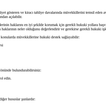
et gösteren ve kiracı tahliye davalarında müvekkillerini temsil eden avuk
ndan açılabilir.
erinin haklarını en iyi şekilde korumak için gerekli hukuki yollara baş
a haklarının neler olduğunu değerlendirir ve gerekirse gerekli hukuki işl
i konularda müvekkillerine hukuki destek sağlayabilir:
esi
 önünde bulundurabilirsiniz:
ol edin.
iğer hususlar şunlardır: