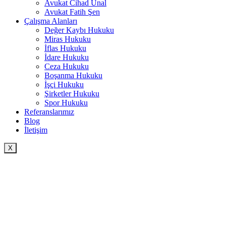
Avukat Cihad Ünal
Avukat Fatih Şen
Çalışma Alanları
Değer Kaybı Hukuku
Miras Hukuku
İflas Hukuku
İdare Hukuku
Ceza Hukuku
Boşanma Hukuku
İşçi Hukuku
Şirketler Hukuku
Spor Hukuku
Referanslarımız
Blog
İletişim
X