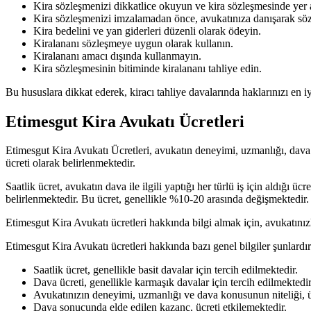
Kira sözleşmenizi dikkatlice okuyun ve kira sözleşmesinde yer 
Kira sözleşmenizi imzalamadan önce, avukatınıza danışarak söz
Kira bedelini ve yan giderleri düzenli olarak ödeyin.
Kiralananı sözleşmeye uygun olarak kullanın.
Kiralananı amacı dışında kullanmayın.
Kira sözleşmesinin bitiminde kiralananı tahliye edin.
Bu hususlara dikkat ederek, kiracı tahliye davalarında haklarınızı en iy
Etimesgut Kira Avukatı Ücretleri
Etimesgut Kira Avukatı Ücretleri, avukatın deneyimi, uzmanlığı, dava 
ücreti olarak belirlenmektedir.
Saatlik ücret, avukatın dava ile ilgili yaptığı her türlü iş için aldığı
belirlenmektedir. Bu ücret, genellikle %10-20 arasında değişmektedir.
Etimesgut Kira Avukatı ücretleri hakkında bilgi almak için, avukatını
Etimesgut Kira Avukatı ücretleri hakkında bazı genel bilgiler şunlardır
Saatlik ücret, genellikle basit davalar için tercih edilmektedir.
Dava ücreti, genellikle karmaşık davalar için tercih edilmektedir
Avukatınızın deneyimi, uzmanlığı ve dava konusunun niteliği, üc
Dava sonucunda elde edilen kazanç, ücreti etkilemektedir.