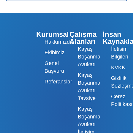
Kurumsal
Çalışma
İnsan
Alanları
Kaynakla
Hakkımızda
Kayaş
İletişim
Ekibimiz
Boşanma
Bilgileri
Genel
Avukatı
KVKK
Başvuru
Kayaş
Gizlilik
Referanslar
Boşanma
Sözleşme
Avukatı
Çerez
Tavsiye
Politikası
Kayaş
Boşanma
Avukatı
İletişim