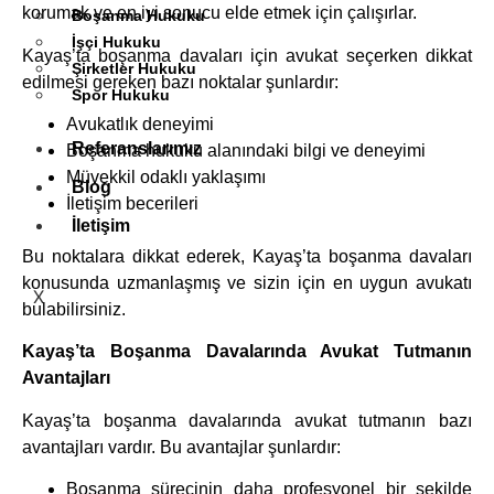
korumak ve en iyi sonucu elde etmek için çalışırlar.
Boşanma Hukuku
İşçi Hukuku
Kayaş’ta boşanma davaları için avukat seçerken dikkat
Şirketler Hukuku
edilmesi gereken bazı noktalar şunlardır:
Spor Hukuku
Avukatlık deneyimi
Referanslarımız
Boşanma hukuku alanındaki bilgi ve deneyimi
Müvekkil odaklı yaklaşımı
Blog
İletişim becerileri
İletişim
Bu noktalara dikkat ederek, Kayaş’ta boşanma davaları
konusunda uzmanlaşmış ve sizin için en uygun avukatı
X
bulabilirsiniz.
Kayaş’ta Boşanma Davalarında Avukat Tutmanın
Avantajları
Kayaş’ta boşanma davalarında avukat tutmanın bazı
avantajları vardır. Bu avantajlar şunlardır:
Boşanma sürecinin daha profesyonel bir şekilde