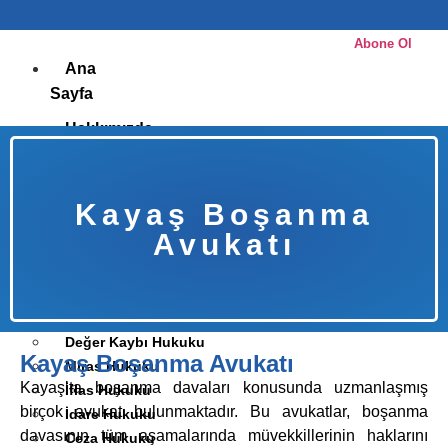
Abone Ol
Ana
Sayfa
Hakkımızda
Ekibimiz
Avukat Cihad Ünal
Kayaş Boşanma
Avukat Fatih Şen
Avukatı
Çalışma
Alanları
Değer Kaybı Hukuku
Kayaş Boşanma Avukatı
Miras Hukuku
Kayaş’ta boşanma davaları konusunda uzmanlaşmış
İflas Hukuku
birçok avukat bulunmaktadır. Bu avukatlar, boşanma
İdare Hukuku
davasının tüm aşamalarında müvekkillerinin haklarını
Ceza Hukuku