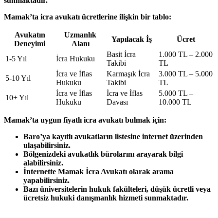
sunmaktadır.
Mamak’ta icra avukatı ücretlerine ilişkin bir tablo:
Avukatın
Uzmanlık
Yapılacak İş
Ücret
Deneyimi
Alanı
Basit İcra
1.000 TL – 2.000
1-5 Yıl
İcra Hukuku
Takibi
TL
İcra ve İflas
Karmaşık İcra
3.000 TL – 5.000
5-10 Yıl
Hukuku
Takibi
TL
İcra ve İflas
İcra ve İflas
5.000 TL –
10+ Yıl
Hukuku
Davası
10.000 TL
Mamak’ta uygun fiyatlı icra avukatı bulmak için:
Baro’ya kayıtlı avukatların listesine internet üzerinden
ulaşabilirsiniz.
Bölgenizdeki avukatlık bürolarını arayarak bilgi
alabilirsiniz.
İnternette Mamak İcra Avukatı olarak arama
yapabilirsiniz.
Bazı üniversitelerin hukuk fakülteleri, düşük ücretli veya
ücretsiz hukuki danışmanlık hizmeti sunmaktadır.