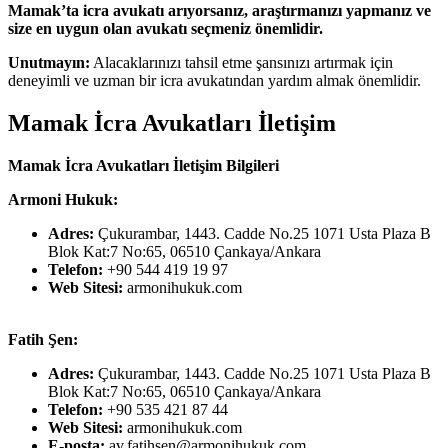
Mamak’ta icra avukatı arıyorsanız, araştırmanızı yapmanız ve
size en uygun olan avukatı seçmeniz önemlidir.
Unutmayın:
Alacaklarınızı tahsil etme şansınızı artırmak için
deneyimli ve uzman bir icra avukatından yardım almak önemlidir.
Mamak İcra Avukatları İletişim
Mamak İcra Avukatları İletişim Bilgileri
Armoni Hukuk:
Adres:
Çukurambar, 1443. Cadde No.25 1071 Usta Plaza B
Blok Kat:7 No:65, 06510 Çankaya/Ankara
Telefon:
+90 544 419 19 97
Web Sitesi:
armonihukuk.com
Fatih Şen:
Adres:
Çukurambar, 1443. Cadde No.25 1071 Usta Plaza B
Blok Kat:7 No:65, 06510 Çankaya/Ankara
Telefon:
+90 535 421 87 44
Web Sitesi:
armonihukuk.com
E-posta:
av.fatihsen@armonihukuk.com