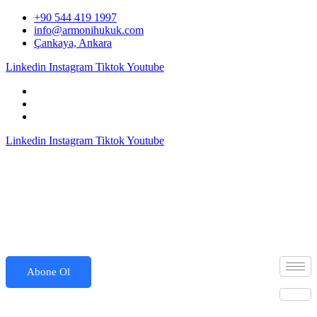
İçeriğe
+90 544 419 1997
atla
info@armonihukuk.com
Çankaya, Ankara
Linkedin
Instagram
Tiktok
Youtube
Linkedin
Instagram
Tiktok
Youtube
Abone Ol