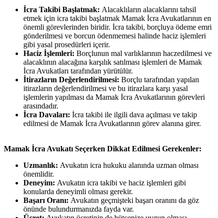
İcra Takibi Başlatmak:
Alacaklıların alacaklarını tahsil
etmek için icra takibi başlatmak Mamak İcra Avukatlarının en
önemli görevlerinden biridir. İcra takibi, borçluya ödeme emri
gönderilmesi ve borcun ödenmemesi halinde haciz işlemleri
gibi yasal prosedürleri içerir.
Haciz İşlemleri:
Borçlunun mal varlıklarının haczedilmesi ve
alacaklının alacağına karşılık satılması işlemleri de Mamak
İcra Avukatları tarafından yürütülür.
İtirazların Değerlendirilmesi:
Borçlu tarafından yapılan
itirazların değerlendirilmesi ve bu itirazlara karşı yasal
işlemlerin yapılması da Mamak İcra Avukatlarının görevleri
arasındadır.
İcra Davaları:
İcra takibi ile ilgili dava açılması ve takip
edilmesi de Mamak İcra Avukatlarının görev alanına girer.
Mamak İcra Avukatı Seçerken Dikkat Edilmesi Gerekenler:
Uzmanlık:
Avukatın icra hukuku alanında uzman olması
önemlidir.
Deneyim:
Avukatın icra takibi ve haciz işlemleri gibi
konularda deneyimli olması gerekir.
Başarı Oranı:
Avukatın geçmişteki başarı oranını da göz
önünde bulundurmanızda fayda var.
Ücret:
Avukatın ücretinin de bütçenize uygun olması