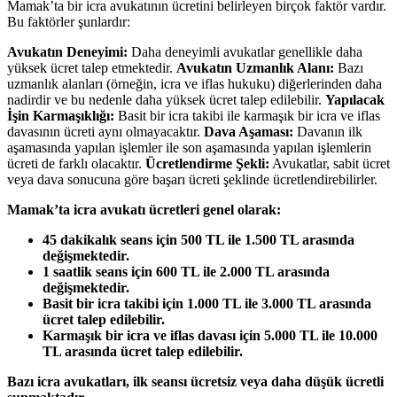
Mamak’ta bir icra avukatının ücretini belirleyen birçok faktör vardır.
Bu faktörler şunlardır:
Avukatın Deneyimi:
Daha deneyimli avukatlar genellikle daha
yüksek ücret talep etmektedir.
Avukatın Uzmanlık Alanı:
Bazı
uzmanlık alanları (örneğin, icra ve iflas hukuku) diğerlerinden daha
nadirdir ve bu nedenle daha yüksek ücret talep edilebilir.
Yapılacak
İşin Karmaşıklığı:
Basit bir icra takibi ile karmaşık bir icra ve iflas
davasının ücreti aynı olmayacaktır.
Dava Aşaması:
Davanın ilk
aşamasında yapılan işlemler ile son aşamasında yapılan işlemlerin
ücreti de farklı olacaktır.
Ücretlendirme Şekli:
Avukatlar, sabit ücret
veya dava sonucuna göre başarı ücreti şeklinde ücretlendirebilirler.
Mamak’ta icra avukatı ücretleri genel olarak:
45 dakikalık seans için 500 TL ile 1.500 TL arasında
değişmektedir.
1 saatlik seans için 600 TL ile 2.000 TL arasında
değişmektedir.
Basit bir icra takibi için 1.000 TL ile 3.000 TL arasında
ücret talep edilebilir.
Karmaşık bir icra ve iflas davası için 5.000 TL ile 10.000
TL arasında ücret talep edilebilir.
Bazı icra avukatları, ilk seansı ücretsiz veya daha düşük ücretli