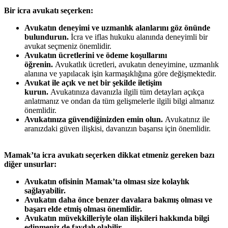
Bir icra avukatı seçerken:
Avukatın deneyimi ve uzmanlık alanlarını göz önünde
bulundurun.
İcra ve iflas hukuku alanında deneyimli bir
avukat seçmeniz önemlidir.
Avukatın ücretlerini ve ödeme koşullarını
öğrenin.
Avukatlık ücretleri, avukatın deneyimine, uzmanlık
alanına ve yapılacak işin karmaşıklığına göre değişmektedir.
Avukat ile açık ve net bir şekilde iletişim
kurun.
Avukatınıza davanızla ilgili tüm detayları açıkça
anlatmanız ve ondan da tüm gelişmelerle ilgili bilgi almanız
önemlidir.
Avukatınıza güvendiğinizden emin olun.
Avukatınız ile
aranızdaki güven ilişkisi, davanızın başarısı için önemlidir.
Mamak’ta icra avukatı seçerken dikkat etmeniz gereken bazı
diğer unsurlar:
Avukatın ofisinin Mamak’ta olması size kolaylık
sağlayabilir.
Avukatın daha önce benzer davalara bakmış olması ve
başarı elde etmiş olması önemlidir.
Avukatın müvekkilleriyle olan ilişkileri hakkında bilgi
edinmeniz de faydalı olabilir.