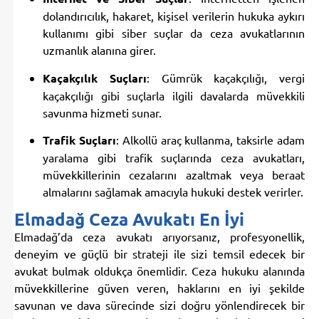
dolandırıcılık, hakaret, kişisel verilerin hukuka aykırı
kullanımı gibi siber suçlar da ceza avukatlarının
uzmanlık alanına girer.
Kaçakçılık Suçları
: Gümrük kaçakçılığı, vergi
kaçakçılığı gibi suçlarla ilgili davalarda müvekkili
savunma hizmeti sunar.
Trafik Suçları
: Alkollü araç kullanma, taksirle adam
yaralama gibi trafik suçlarında ceza avukatları,
müvekkillerinin cezalarını azaltmak veya beraat
almalarını sağlamak amacıyla hukuki destek verirler.
Elmadağ Ceza Avukatı En İyi
Elmadağ’da ceza avukatı arıyorsanız, profesyonellik,
deneyim ve güçlü bir strateji ile sizi temsil edecek bir
avukat bulmak oldukça önemlidir. Ceza hukuku alanında
müvekkillerine güven veren, haklarını en iyi şekilde
savunan ve dava sürecinde sizi doğru yönlendirecek bir
avukat, en iyi ceza avukatı olma yolundadır. Armoni