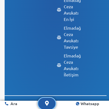
Ceza
Avukatı
En İyi
Elmadağ
Ceza
Avukatı
Tavsiye
Elmadağ
Ceza
Avukatı
İletişim
Ara
Whatsapp
© 2023 Armoni |
Tasarım: FMY Digital