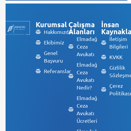
Kurumsal
Çalışma
İnsan
Alanları
Kaynakla
Hakkımızda
Elmadağ
İletişim
Ekibimiz
Ceza
Bilgileri
Genel
Avukatı
KVKK
Başvuru
Elmadağ
Gizlilik
Referanslar
Ceza
Sözleşme
Avukatı
Çerez
Nedir?
Politikas
Elmadağ
Ceza
Avukatı
Ücretleri
Elmadağ