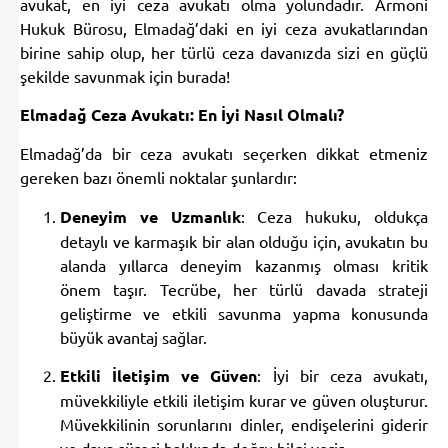
Hukuk Bürosu, Elmadağ’daki en iyi ceza avukatlarından
birine sahip olup, her türlü ceza davanızda sizi en güçlü
şekilde savunmak için burada!
Elmadağ Ceza Avukatı: En İyi Nasıl Olmalı?
Elmadağ’da bir ceza avukatı seçerken dikkat etmeniz
gereken bazı önemli noktalar şunlardır:
Deneyim ve Uzmanlık
: Ceza hukuku, oldukça
detaylı ve karmaşık bir alan olduğu için, avukatın bu
alanda yıllarca deneyim kazanmış olması kritik
önem taşır. Tecrübe, her türlü davada strateji
geliştirme ve etkili savunma yapma konusunda
büyük avantaj sağlar.
Etkili İletişim ve Güven
: İyi bir ceza avukatı,
müvekkiliyle etkili iletişim kurar ve güven oluşturur.
Müvekkilinin sorunlarını dinler, endişelerini giderir
ve dava süreci hakkında doğru bilgi verir.