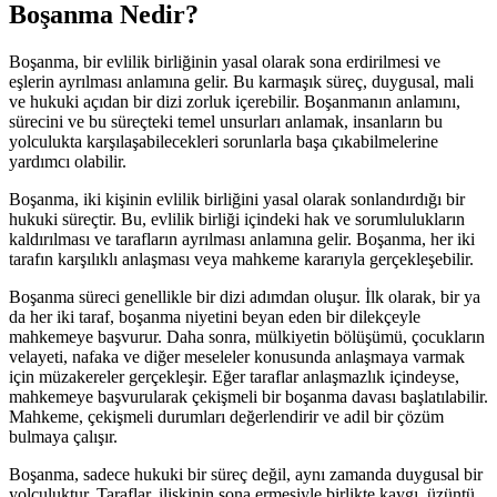
Boşanma Nedir?
Boşanma, bir evlilik birliğinin yasal olarak sona erdirilmesi ve
eşlerin ayrılması anlamına gelir. Bu karmaşık süreç, duygusal, mali
ve hukuki açıdan bir dizi zorluk içerebilir. Boşanmanın anlamını,
sürecini ve bu süreçteki temel unsurları anlamak, insanların bu
yolculukta karşılaşabilecekleri sorunlarla başa çıkabilmelerine
yardımcı olabilir.
Boşanma, iki kişinin evlilik birliğini yasal olarak sonlandırdığı bir
hukuki süreçtir. Bu, evlilik birliği içindeki hak ve sorumlulukların
kaldırılması ve tarafların ayrılması anlamına gelir. Boşanma, her iki
tarafın karşılıklı anlaşması veya mahkeme kararıyla gerçekleşebilir.
Boşanma süreci genellikle bir dizi adımdan oluşur. İlk olarak, bir ya
da her iki taraf, boşanma niyetini beyan eden bir dilekçeyle
mahkemeye başvurur. Daha sonra, mülkiyetin bölüşümü, çocukların
velayeti, nafaka ve diğer meseleler konusunda anlaşmaya varmak
için müzakereler gerçekleşir. Eğer taraflar anlaşmazlık içindeyse,
mahkemeye başvurularak çekişmeli bir boşanma davası başlatılabilir.
Mahkeme, çekişmeli durumları değerlendirir ve adil bir çözüm
bulmaya çalışır.
Boşanma, sadece hukuki bir süreç değil, aynı zamanda duygusal bir
yolculuktur. Taraflar, ilişkinin sona ermesiyle birlikte kaygı, üzüntü,