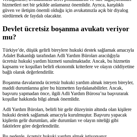
hizmetleri net bir şekilde anlamanız önemlidir. Ayrıca, karşılıklı
güven ve iletişim önemli olduğu için avukatınızla açık bir diyalog
sürdürmek de faydalı olacaktır.
Devlet ücretsiz boşanma avukatı veriyor
mu?
Türkiye’de, düşük gelirli bireylere hukuki destek sağlamak amacıyla
Adalet Bakanlığı tarafından Adli Yardım Büroları aracılığıyla
ücretsiz hukuki yardım hizmeti sunulmaktadır. Ancak, bu hizmetin
kapsamı ve koşulları belirli ekonomik kriterlere ve olayın ciddiyetine
bağlı olarak değerlendirilir.
Boşanma davalarında ücretsiz hukuki yardım almak isteyen bireyler,
maddi durumlarına göre bu hizmetten faydalanabilirler. Ancak,
başvuru yapmadan önce, ilgili Adli Yardım Bürosu’na başvurarak
koşullar hakkında bilgi almak önemlidir.
Adli Yardım Büroları, belirli bir gelir düzeyinin altında olan kişilere
hukuki destek sağlamak amacıyla kurulmuştur. Başvuru yapacak
kişilerin gelir durumları, aile durumları ve olayın niteliği gibi
faktörlere göre değerlendirilir.
Bu nedenle, ücretsiz hukuki yardım almak istiyorsanız,