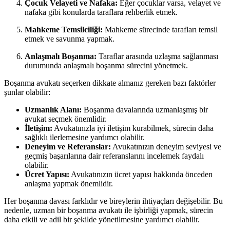
Çocuk Velayeti ve Nafaka:
Eğer çocuklar varsa, velayet ve
nafaka gibi konularda taraflara rehberlik etmek.
Mahkeme Temsilciliği:
Mahkeme sürecinde tarafları temsil
etmek ve savunma yapmak.
Anlaşmalı Boşanma:
Taraflar arasında uzlaşma sağlanması
durumunda anlaşmalı boşanma sürecini yönetmek.
Boşanma avukatı seçerken dikkate almanız gereken bazı faktörler
şunlar olabilir:
Uzmanlık Alanı:
Boşanma davalarında uzmanlaşmış bir
avukat seçmek önemlidir.
İletişim:
Avukatınızla iyi iletişim kurabilmek, sürecin daha
sağlıklı ilerlemesine yardımcı olabilir.
Deneyim ve Referanslar:
Avukatınızın deneyim seviyesi ve
geçmiş başarılarına dair referanslarını incelemek faydalı
olabilir.
Ücret Yapısı:
Avukatınızın ücret yapısı hakkında önceden
anlaşma yapmak önemlidir.
Her boşanma davası farklıdır ve bireylerin ihtiyaçları değişebilir. Bu
nedenle, uzman bir boşanma avukatı ile işbirliği yapmak, sürecin
daha etkili ve adil bir şekilde yönetilmesine yardımcı olabilir.