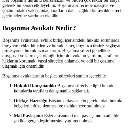
Her boşanma durumu benzersizdir ve birden çok faktör bir araya
gelerek bu kararı etkileyebilir. Boşanma sürecinde uzlaşma ve
çözüm odaklı yaklaşımlar, tarafların daha sağlıklı bir ayrılık süreci
geçirmelerine yardımcı olabilir.
Boşanma Avukatı Nedir?
Boşanma avukatları, evlilik birliği içerisindeki hukuki sorunlarda
bireylere rehberlik eden ve hukuki süreç boyunca destek sağlayan
profesyonel hukuk uzmanlarıdır. Boşanma süreci genellikle
duygusal ve karmaşık olduğu için bir avukatın yardımı, tarafların
haklarını korumak, yasal süreçleri anlamak ve adil bir çözüme
ulaşmak için önemlidir.
Boşanma avukatlarının başlıca görevleri şunları içerebilir:
Hukuki Danışmanlık:
Boşanma süreciyle ilgili hukuki
konularda taraflara danışmanlık sağlamak.
Dilekçe Hazırlığı:
Boşanma davası için gerekli olan hukuki
belgelerin düzenlenmesi ve mahkemeye sunulması.
Mal Paylaşımı:
Eşler arasındaki mal paylaşımının adil bir
şekilde gerçekleştirilmesine yardımcı olmak.