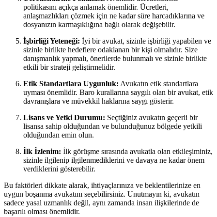
politikasını açıkça anlamak önemlidir. Ücretleri,
anlaşmazlıkları çözmek için ne kadar süre harcadıklarına ve
dosyanızın karmaşıklığına bağlı olarak değişebilir.
İşbirliği Yeteneği:
İyi bir avukat, sizinle işbirliği yapabilen ve
sizinle birlikte hedeflere odaklanan bir kişi olmalıdır. Size
danışmanlık yapmalı, önerilerde bulunmalı ve sizinle birlikte
etkili bir strateji geliştirmelidir.
Etik Standartlara Uygunluk:
Avukatın etik standartlara
uyması önemlidir. Baro kurallarına saygılı olan bir avukat, etik
davranışlara ve müvekkil haklarına saygı gösterir.
Lisans ve Yetki Durumu:
Seçtiğiniz avukatın geçerli bir
lisansa sahip olduğundan ve bulunduğunuz bölgede yetkili
olduğundan emin olun.
İlk İzlenim:
İlk görüşme sırasında avukatla olan etkileşiminiz,
sizinle ilgilenip ilgilenmediklerini ve davaya ne kadar önem
verdiklerini gösterebilir.
Bu faktörleri dikkate alarak, ihtiyaçlarınıza ve beklentilerinize en
uygun boşanma avukatını seçebilirsiniz. Unutmayın ki, avukatın
sadece yasal uzmanlık değil, aynı zamanda insan ilişkilerinde de
başarılı olması önemlidir.