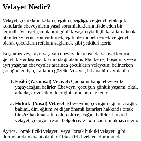
Velayet Nedir?
Velayet, çocukların bakımı, eğitimi, sağlığı, ve genel refahı gibi
konularda ebeveynlerin yasal sorumluluklarını ifade eden bir
terimdir. Velayet, çocukların günlük yaşamıyla ilgili kararları almak,
tıbbi tedavilerini yönlendirmek, eğitimlerini belirlemek ve genel
olarak çocukların refahını sağlamak gibi yetkileri içerir.
Boşanmış veya ayrı yaşayan ebeveynler arasında velayet konusu
genellikle anlaşmazlıkların odağı olabilir. Mahkeme, boşanmış veya
ayrı yaşayan ebeveynler arasında çocukların velayetini belirlerken
çocuğun en iyi çıkarlarını gözetir. Velayet, iki ana türe ayrılabilir:
Fiziki (Yaşamsal) Velayet:
Çocuğun hangi ebeveynle
yaşayacağını belirler. Ebeveyn, çocuğun günlük yaşamı, okul,
arkadaşlar ve etkinlikler gibi konularla ilgilenir.
Hukuki (Yasal) Velayet:
Ebeveynin, çocuğun eğitimi, sağlık
bakımı, dini eğitim ve diğer önemli kararları hakkında ortak
bir söz hakkına sahip olup olmayacağını belirler. Hukuki
velayet, çocuğun resmi belgeleriyle ilgili kararlar almayı içerir.
Ayrıca, “ortak fiziki velayet” veya “ortak hukuki velayet” gibi
durumlar da mevcut olabilir. Ortak fiziki velayet durumunda,