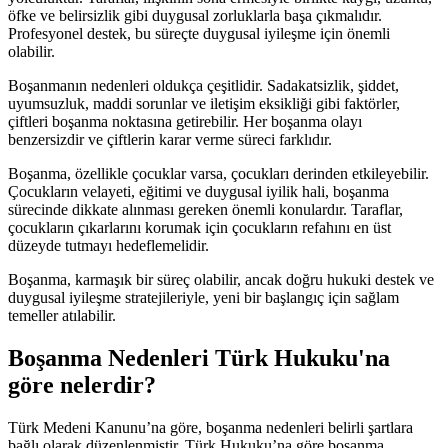
öfke ve belirsizlik gibi duygusal zorluklarla başa çıkmalıdır.
Profesyonel destek, bu süreçte duygusal iyileşme için önemli
olabilir.
Boşanmanın nedenleri oldukça çeşitlidir. Sadakatsizlik, şiddet,
uyumsuzluk, maddi sorunlar ve iletişim eksikliği gibi faktörler,
çiftleri boşanma noktasına getirebilir. Her boşanma olayı
benzersizdir ve çiftlerin karar verme süreci farklıdır.
Boşanma, özellikle çocuklar varsa, çocukları derinden etkileyebilir.
Çocukların velayeti, eğitimi ve duygusal iyilik hali, boşanma
sürecinde dikkate alınması gereken önemli konulardır. Taraflar,
çocukların çıkarlarını korumak için çocukların refahını en üst
düzeyde tutmayı hedeflemelidir.
Boşanma, karmaşık bir süreç olabilir, ancak doğru hukuki destek ve
duygusal iyileşme stratejileriyle, yeni bir başlangıç için sağlam
temeller atılabilir.
Boşanma Nedenleri Türk Hukuku'na
göre nelerdir?
Türk Medeni Kanunu’na göre, boşanma nedenleri belirli şartlara
bağlı olarak düzenlenmiştir. Türk Hukuku’na göre boşanma