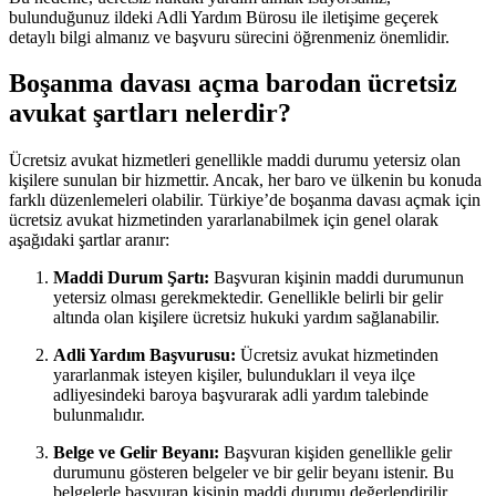
bulunduğunuz ildeki Adli Yardım Bürosu ile iletişime geçerek
detaylı bilgi almanız ve başvuru sürecini öğrenmeniz önemlidir.
Boşanma davası açma barodan ücretsiz
avukat şartları nelerdir?
Ücretsiz avukat hizmetleri genellikle maddi durumu yetersiz olan
kişilere sunulan bir hizmettir. Ancak, her baro ve ülkenin bu konuda
farklı düzenlemeleri olabilir. Türkiye’de boşanma davası açmak için
ücretsiz avukat hizmetinden yararlanabilmek için genel olarak
aşağıdaki şartlar aranır:
Maddi Durum Şartı:
Başvuran kişinin maddi durumunun
yetersiz olması gerekmektedir. Genellikle belirli bir gelir
altında olan kişilere ücretsiz hukuki yardım sağlanabilir.
Adli Yardım Başvurusu:
Ücretsiz avukat hizmetinden
yararlanmak isteyen kişiler, bulundukları il veya ilçe
adliyesindeki baroya başvurarak adli yardım talebinde
bulunmalıdır.
Belge ve Gelir Beyanı:
Başvuran kişiden genellikle gelir
durumunu gösteren belgeler ve bir gelir beyanı istenir. Bu
belgelerle başvuran kişinin maddi durumu değerlendirilir.