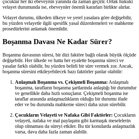
çocuklar her iki ebeveynin yanında da zaman geçirir. Ortak hukuki
velayet durumunda ise, ebeveynler önemli kararları birlikte alırlar.
Velayet durumu, ülkeden ülkeye ve yerel yasalara göre değişebilir,
bu yüzden velayetle ilgili spesifik yasal düzenlemeleri ve mahkeme
prosedürlerini anlamak önemlidir.
Boşanma Davası Ne Kadar Sürer?
Boşanma davasının süresi, bir dizi faktöre bağlı olarak büyük ölçüde
değişebilir. Her ülkede ve hatta her eyalette boşanma süreci ve
yasalar farklı olabilir, bu yüzden belirli bir süre vermek zor. Ancak,
boşanma süresini etkileyebilecek bazı faktörler şunlar olabilir:
Anlaşmalı Boşanma vs. Çekişmeli Boşanma:
Anlaşmalı
boşanma, tarafların boşanma şartlarında anlaştığı bir durumdur
ve genellikle daha hızlı sonuçlanır. Çekişmeli boşanma ise
taraflar arasında anlaşmazlıkların olduğu bir durumu ifade
eder ve bu durumda mahkeme süreci daha uzun sürebilir.
Çocukların Velayeti ve Nafaka Gibi Faktörler:
Çocukların
velayeti, nafaka ve mal paylaşımı gibi karmaşık meselelerin
olup olmaması da süreyi etkiler. Bu tür konularda anlaşmazlık
varsa, dava daha fazla zaman alabilir.