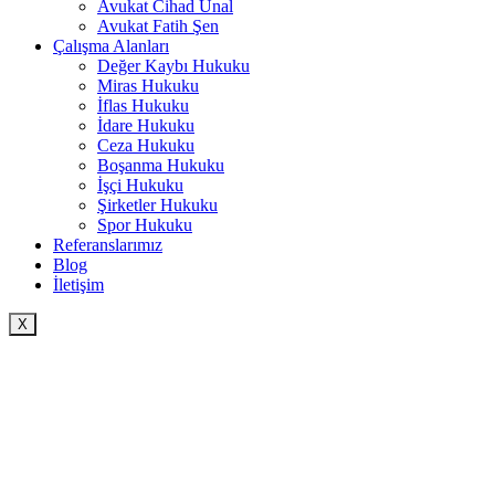
Avukat Cihad Ünal
Avukat Fatih Şen
Çalışma Alanları
Değer Kaybı Hukuku
Miras Hukuku
İflas Hukuku
İdare Hukuku
Ceza Hukuku
Boşanma Hukuku
İşçi Hukuku
Şirketler Hukuku
Spor Hukuku
Referanslarımız
Blog
İletişim
X