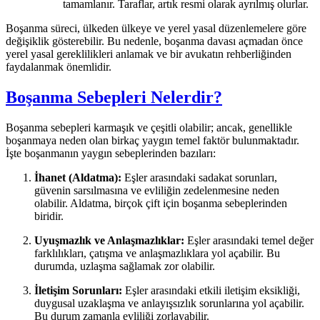
tamamlanır. Taraflar, artık resmi olarak ayrılmış olurlar.
Boşanma süreci, ülkeden ülkeye ve yerel yasal düzenlemelere göre
değişiklik gösterebilir. Bu nedenle, boşanma davası açmadan önce
yerel yasal gereklilikleri anlamak ve bir avukatın rehberliğinden
faydalanmak önemlidir.
Boşanma Sebepleri Nelerdir?
Boşanma sebepleri karmaşık ve çeşitli olabilir; ancak, genellikle
boşanmaya neden olan birkaç yaygın temel faktör bulunmaktadır.
İşte boşanmanın yaygın sebeplerinden bazıları:
İhanet (Aldatma):
Eşler arasındaki sadakat sorunları,
güvenin sarsılmasına ve evliliğin zedelenmesine neden
olabilir. Aldatma, birçok çift için boşanma sebeplerinden
biridir.
Uyuşmazlık ve Anlaşmazlıklar:
Eşler arasındaki temel değer
farklılıkları, çatışma ve anlaşmazlıklara yol açabilir. Bu
durumda, uzlaşma sağlamak zor olabilir.
İletişim Sorunları:
Eşler arasındaki etkili iletişim eksikliği,
duygusal uzaklaşma ve anlayışsızlık sorunlarına yol açabilir.
Bu durum zamanla evliliği zorlayabilir.