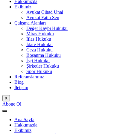
Hakkımızda
Ekibimiz
Avukat Cihad Ünal
Avukat Fatih Şen
Çalışma Alanları
Değer Kaybı Hukuku
Miras Hukuku
İflas Hukuku
İdare Hukuku
Ceza Hukuku
Boşanma Hukuku
İşçi Hukuku
Şirketler Hukuku
Spor Hukuku
Referanslarımız
Blog
İletişim
X
Abone Ol
Ana Sayfa
Hakkımızda
Ekibimiz