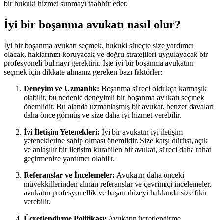
bir hukuki hizmet sunmayı taahhüt eder.
İyi bir boşanma avukatı nasıl olur?
İyi bir boşanma avukatı seçmek, hukuki süreçte size yardımcı
olacak, haklarınızı koruyacak ve doğru stratejileri uygulayacak bir
profesyoneli bulmayı gerektirir. İşte iyi bir boşanma avukatını
seçmek için dikkate almanız gereken bazı faktörler:
Deneyim ve Uzmanlık:
Boşanma süreci oldukça karmaşık
olabilir, bu nedenle deneyimli bir boşanma avukatı seçmek
önemlidir. Bu alanda uzmanlaşmış bir avukat, benzer davaları
daha önce görmüş ve size daha iyi hizmet verebilir.
İyi İletişim Yetenekleri:
İyi bir avukatın iyi iletişim
yeteneklerine sahip olması önemlidir. Size karşı dürüst, açık
ve anlaşılır bir iletişim kurabilen bir avukat, süreci daha rahat
geçirmenize yardımcı olabilir.
Referanslar ve İncelemeler:
Avukatın daha önceki
müvekkillerinden alınan referanslar ve çevrimiçi incelemeler,
avukatın profesyonellik ve başarı düzeyi hakkında size fikir
verebilir.
Ücretlendirme Politikası:
Avukatın ücretlendirme