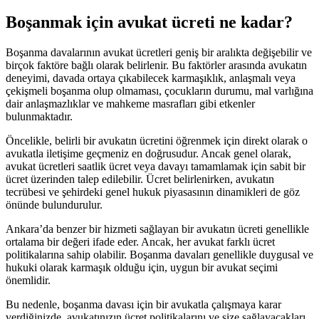
Boşanmak için avukat ücreti ne kadar?
Boşanma davalarının avukat ücretleri geniş bir aralıkta değişebilir ve
birçok faktöre bağlı olarak belirlenir. Bu faktörler arasında avukatın
deneyimi, davada ortaya çıkabilecek karmaşıklık, anlaşmalı veya
çekişmeli boşanma olup olmaması, çocukların durumu, mal varlığına
dair anlaşmazlıklar ve mahkeme masrafları gibi etkenler
bulunmaktadır.
Öncelikle, belirli bir avukatın ücretini öğrenmek için direkt olarak o
avukatla iletişime geçmeniz en doğrusudur. Ancak genel olarak,
avukat ücretleri saatlik ücret veya davayı tamamlamak için sabit bir
ücret üzerinden talep edilebilir. Ücret belirlenirken, avukatın
tecrübesi ve şehirdeki genel hukuk piyasasının dinamikleri de göz
önünde bulundurulur.
Ankara’da benzer bir hizmeti sağlayan bir avukatın ücreti genellikle
ortalama bir değeri ifade eder. Ancak, her avukat farklı ücret
politikalarına sahip olabilir. Boşanma davaları genellikle duygusal ve
hukuki olarak karmaşık olduğu için, uygun bir avukat seçimi
önemlidir.
Bu nedenle, boşanma davası için bir avukatla çalışmaya karar
verdiğinizde, avukatınızın ücret politikalarını ve size sağlayacakları