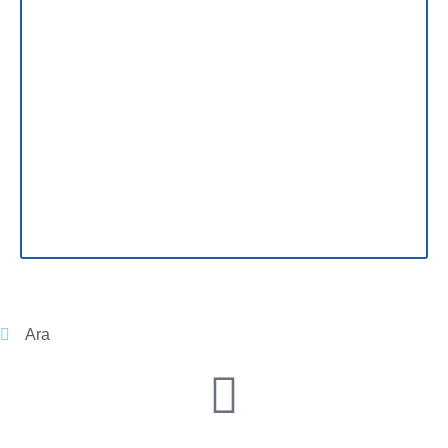
İvedik Kira Avukatı İletişim
Ara