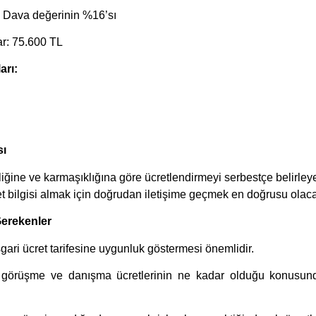
: Dava değerinin %16’sı
r: 75.600 TL
arı:
sı
iğine ve karmaşıklığına göre ücretlendirmeyi serbestçe belirleyeb
ret bilgisi almak için doğrudan iletişime geçmek en doğrusu olacak
erekenler
gari ücret tarifesine uygunluk göstermesi önemlidir.
 görüşme ve danışma ücretlerinin ne kadar olduğu konusund