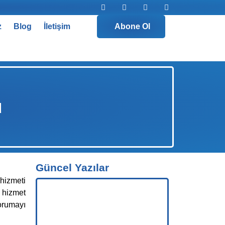
z
Blog
İletişim
Abone Ol
u
Güncel Yazılar
 hizmeti
 hizmet
orumayı