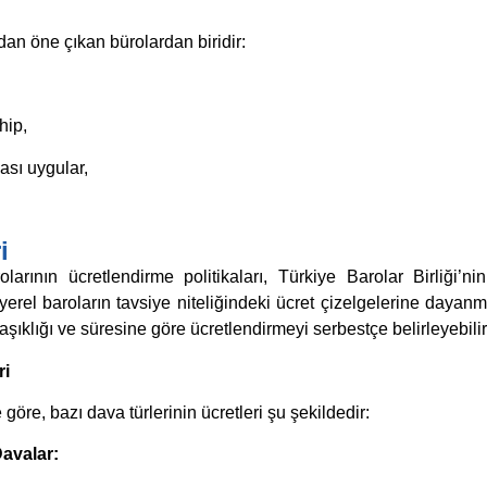
dan öne çıkan bürolardan biridir:
hip,
kası uygular,
i
arının ücretlendirme politikaları, Türkiye Barolar Birliği’ni
erel baroların tavsiye niteliğindeki ücret çizelgelerine dayanm
şıklığı ve süresine göre ücretlendirmeyi serbestçe belirleyebilir
ri
göre, bazı dava türlerinin ücretleri şu şekildedir:
avalar: