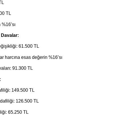
TL
000 TL
in %16’sı
 Davalar:
işikliği: 61.500 TL
rar harcına esas değerin %16’sı
vaları: 91.300 TL
:
iliği: 149.500 TL
afiliği: 126.500 TL
iği: 65.250 TL